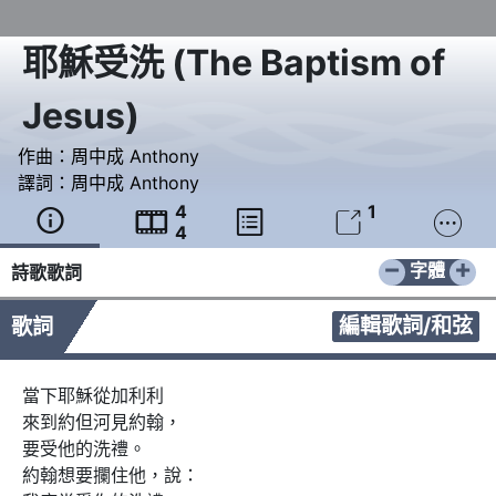
耶穌受洗
(
The Baptism of
Jesus
)
作曲：
周中成 Anthony
譯詞：
周中成 Anthony
4
1





4
−
+
字體
詩歌歌詞
編輯歌詞/和弦
歌詞
當下耶穌從加利利

來到約但河見約翰，

要受他的洗禮。

約翰想要攔住他，說：
