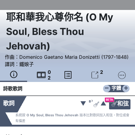
耶和華我心尊你名
(
O My
Soul, Bless Thou
Jehovah
)
作曲：
Domenico Gaetano Maria Donizetti (1797-1848)
譯詞：
鐵娘子
0
2





2
−
+
字體
詩歌歌詞
BETA
♭
B
歌詞
▼
▲
和弦


系統按
O My Soul, Bless Thou Jehovah
版本比對歌詞加入和弦，對位或會
有偏差