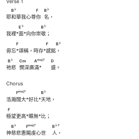
♭
♭
　B
　　　　　F　            B
♭
♭
B
F
B
耶和華我心尊你  名，
♭
♭
　　 E
　 　　　B
♭
♭
E
B
我裡*面*向你崇敬；
♭
　　F 　　 　　 F　　B
♭
F
F
B
毋忘*頌稱，時存*感銘，
♭
maj
7
B
　　            Cm　　　A
♭
maj
7
B
Cm
A
D
祂悲  憫深廣滿*      盛。
                                     D
maj
7
♭
　　F
　　 　　 B
maj
7
♭
F
B
浩瀚闊大*好比*天地，
F
F
極望更高*曠無*比；
♭
maj
7
♭
7
　B
　　　F
　　　　                        B
♭
maj
7
♭
7
B
F
B
神慈悲惠賜虔心世    人，