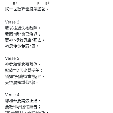
♭
♭
　　B
　　　　　　F　　B
♭
♭
B
F
B
縱一世數算也沒法盡記。
Verse 2

我以往過失祂赦除，

我困*病*也已治退；

蒙神*拯救毋庸*死去，

祂恩使你免窘*累。

Verse 3

神柔和憫悲覆蓋你，

賜飲*食舌尖覺極美；

猶如*飛鷹還童*返老，

天空展翅堪仰*慕。

Verse 4

耶和華要鋪張正途，

要救*助*困惱無告；

神行*審判，垂聆*傾訴，
