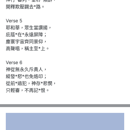
開釋欺壓闢去*路。

Verse 5

耶和華，眾生當讚揚，

庇蔭*在*永遠屏障；

塵寰宇宙齊同景仰，

高聲唱，稱主至*上。

Verse 6

神從無永久斥責人，

縱發*怒*也免烙印；

從前*過犯，神存*悲憫，

只輕審，不再記*恨。