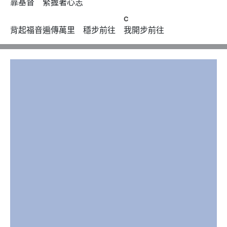
靠基督　緊握著心志
　　　　　　　　 　　　　 C
C
背起福音遍傳萬里　穩步前往　我開步前往