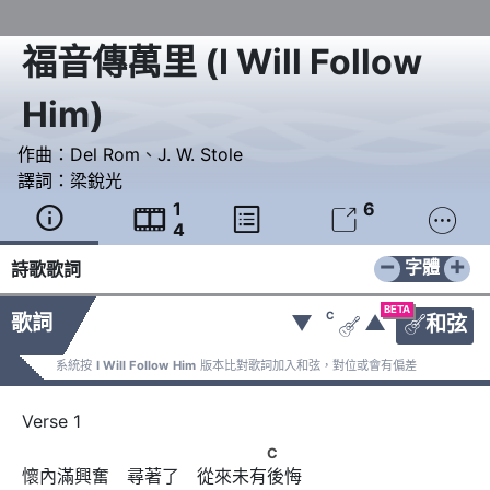
福音傳萬里
(
I Will Follow
Him
)
作曲：
Del Rom
、
J. W. Stole
譯詞：
梁銳光
1
6





4
−
+
字體
詩歌歌詞
BETA
C
歌詞
▼
▲
和弦


系統按
I Will Follow Him
版本比對歌詞加入和弦，對位或會有偏差
　　　　　 　　　 　　　　C
C
懷內滿興奮　尋著了　從來未有後悔