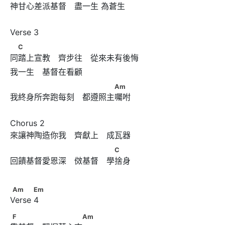
神甘心差派基督　盡一生 為蒼生 
　C
C
同踏上宣教　齊步往　從來未有後悔
　　　　　　　　 　　　　Am
Am
我終身所奔跑每刻　都遵照主囑咐 
Chorus 2

　　　　　　　 　　　 　C
C
回饋基督愛恩深　傚基督　學捨身
Am           Em
Am
Em
Verse 4
F　　　 　　　　　Am
F
Am