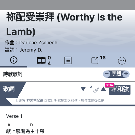
祢配受崇拜
(
Worthy Is the
Lamb
)
作曲：
Darlene Zschech
譯詞：
Jeremy D.
0
16





4
−
+
字體
詩歌歌詞
BETA
A
歌詞
▼
▲
和弦


系統按
神羔羊配得
版本比對歌詞加入和弦，對位或會有偏差
A　　　　　D
A
D
獻上感謝為主十架