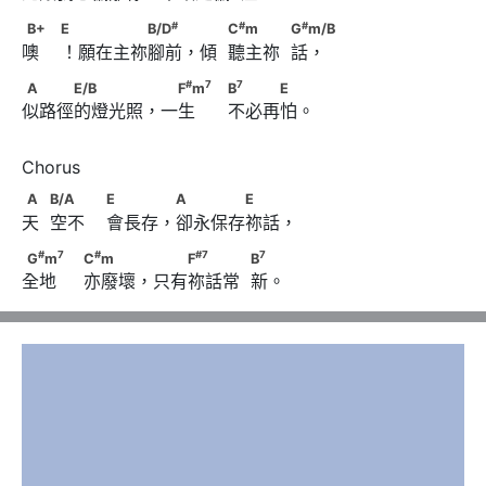
#
B+　                        E 　　　　B/D
#
#
#
B+
E
B/D
C
m
G
m/B
噢    ！願在主祢腳前，傾  聽主祢  話，
#
#
            C
m　　　            G
m/B
#
7
A　　　E/B　　　　 　F
m
#
7
7
A
E/B
F
m
B
E
似路徑的燈光照，一生      不必再怕。
7
                                    B
　　　E
A　            B/A　　                        E　　　 A　　　　
A
B/A
E
A
E
天  空不    會長存，卻永保存祢話，
E
#
7
#
G
m
　　                              C
m　　　 　　
#
7
#
#
7
7
G
m
C
m
F
B
全地     亦廢壞，只有祢話常  新。
#
7
7
F
　　　            B