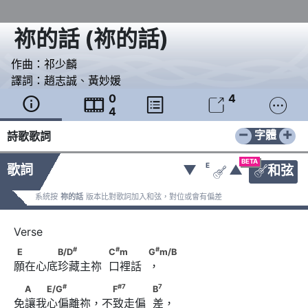
祢的話
(
祢的話
)
作曲：
祁少麟
譯詞：
趙志誠
、
黃妙媛
0
4





4
−
+
字體
詩歌歌詞
BETA
E
歌詞
▼
▲
和弦


系統按
祢的話
版本比對歌詞加入和弦，對位或會有偏差
#
#
E　　　　B/D
　　　　            C
m　　　
#
#
#
E
B/D
C
m
G
m/B
願在心底珍藏主祢  口裡話  ，
#
            G
m/B
#
#
7
7
　A　　E/G
　　　　 　F
　　　            B
#
#
7
7
A
E/G
F
B
免讓我心偏離祢，不致走偏  差，