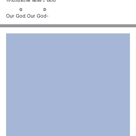
          G              D
G
D
Our God Our God-