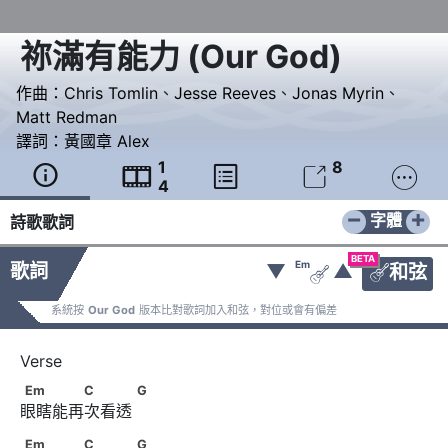
祢滿有能力
(
Our God
)
作曲：
Chris Tomlin
、
Jesse Reeves
、
Jonas Myrin
、
Matt Redman
譯詞：
黃國章 Alex
1
8





4
−
+
字體
詩歌歌詞
BETA
Em
歌詞
▼
▲
和弦


系統按
Our God
版本比對歌詞加入和弦，對位或會有偏差
Em　　　　C　　　      G
Em
C
G
眼瞎能再次看透 
Em　　　　C　　　      G
Em
C
G