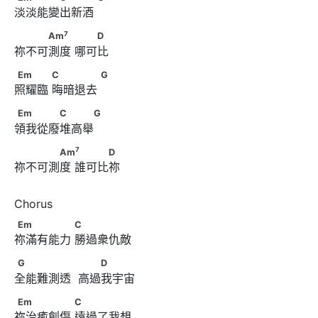
淡淡能變出新酒 
7
　　　Am
　　      　　D
7
Am
D
祢不可測度 哪可比
Em　　　      C　　　　      G
Em
C
G
照耀臨 晦暗退去 
Em　　　　C　　　G
Em
C
G
領我從廢堆高舉
7
　　　　Am
　      　　　D
7
Am
D
祢不可測度 誰可比祢
Em　　　　　      C
Em
C
祢滿有能力 勝過衆仇敵
G　　　　　       　　D
G
D
全能難測透  高過我宇宙
Em　　　　　      C
Em
C
祢治癒創傷 遠過了我想 