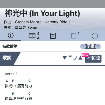
祢光中
(
In Your Light
)
作曲：
Graham Moore
、
Jeremy Riddle
譯詞：
周巽光 Ewen
4
1





4
−
+
字體
詩歌歌詞
BETA
♭
D
歌詞
▼
▲
和弦


C　　F　      　　　C
C
F
C
祢光中 滿有能力
　　F　      　　　C
F
C
祢真理 得勝有餘