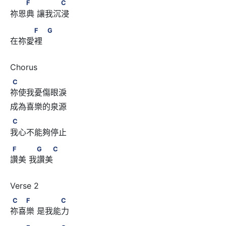
　　F　      　　　C
F
C
祢恩典 讓我沉浸
　　　F　            G
F
G
在祢愛裡
C
C
祢使我憂傷眼淚
C
C
我心不能夠停止
F　　      　G　　C
F
G
C
讚美 我讚美
C　　F　      　　　C
C
F
C
祢喜樂 是我能力