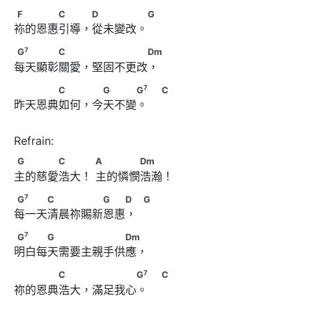
F　　　　C　　 D　　　　 G
F
C
D
G
袮的恩惠引導，從未變改。 
7
G
　　　　C　　 　　　　　Dm
7
G
C
Dm
每天顯彰關愛，堅固不更改， 
7
　　　　C　　 　G　　　G
                         C
7
C
G
G
C
昨天恩典如何，今天不變。     
G　　　　C　　       A　　　　Dm
G
C
A
Dm
主的慈愛浩大！ 主的憐憫浩瀚！ 
7
G
　　　C　　　　　G　　D             G
7
G
C
G
D
G
每一天清晨祢賜新恩惠，   
7
G
　　　G　　　　　　　Dm
7
G
G
Dm
明白每天需要主親手供應， 
7
　　　　C　　 　　　　G
                         C
7
C
G
C
祢的恩典浩大，滿足我心。     