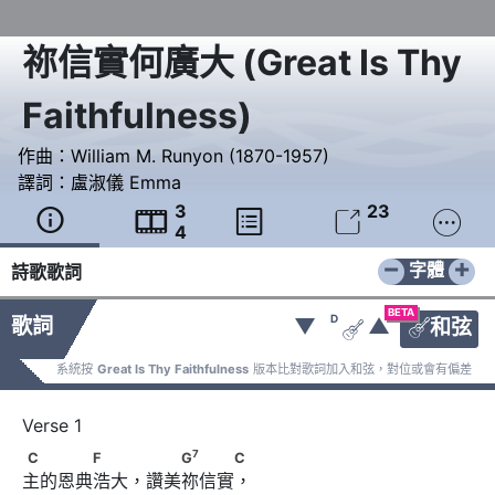
祢信實何廣大
(
Great Is Thy
Faithfulness
)
作曲：
William M. Runyon (1870-1957)
譯詞：
盧淑儀 Emma
3
23





4
−
+
字體
詩歌歌詞
BETA
D
歌詞
▼
▲
和弦


系統按
Great Is Thy Faithfulness
版本比對歌詞加入和弦，對位或會有偏差
7
C　　　　F　　 　　G
　　　C
7
C
F
G
C
主的恩典浩大，讚美祢信實， 