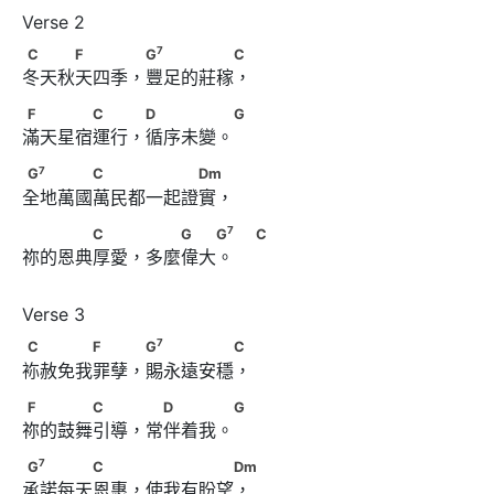
7
C　　　F　　　 G
　　　　　C
7
C
F
G
C
冬天秋天四季，豐足的莊稼， 
F　　　　C　　 D　　　　 G
F
C
D
G
滿天星宿運行，循序未變。 
7
G
　　　　C　　　　　　Dm
7
G
C
Dm
全地萬國萬民都一起證實，
7
　　　　C　　 　　G　　G
                         C
7
C
G
G
C
祢的恩典厚愛，多麼偉大。     
7
C　　　　F　　 G
　　　　　C
7
C
F
G
C
袮赦免我罪孽，賜永遠安穩， 
F　　　　C　　 　D　　　 G
F
C
D
G
祢的鼓舞引導，常伴着我。 
7
G
　　　　C　　 　　　　　Dm
7
G
C
Dm
承諾每天恩惠，使我有盼望， 