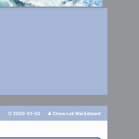
2020-01-02
Chow Lok Wai Edward

