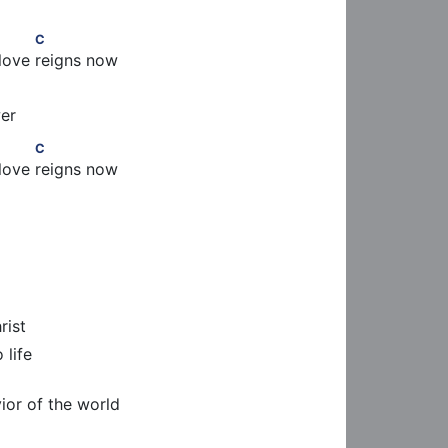
        C
C
 love reigns now
er
        C
C
 love reigns now
rist
ior of the world