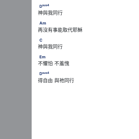
sus
4
D
sus
4
D
神與我同行
Am
Am
再沒有事能取代耶穌
C
C
神與我同行
Em
Em
不懼怕 不羞愧
sus
4
D
sus
4
D
得自由 與祂同行