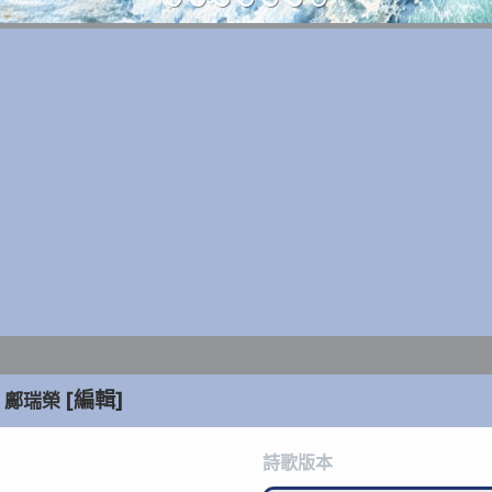
[編輯]
鄺瑞榮
詩歌版本