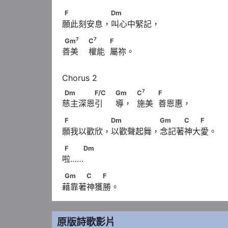
F　　　　　 Dm
F
Dm
願此刻安息，叫心中緊記，
7
7
Gm
　　                        C
　　            F
7
7
Gm
C
F
善美    權能  屬祢。
Dm　　　　F/C　                              Gm　   
7
Dm
F/C
Gm
C
F
慈主深恩引     導，  施美  善恩惠，
F　　　　　 Dm　　　　　 Gm　　　C　　
F
Dm
Gm
C
F
願我以歡欣，以歡聲起舞，念記著神大愛。
F　  Dm
F
Dm
啦……
Gm　　　C　　F
Gm
C
F
藉靠著神獲勝。
原版詩歌影片