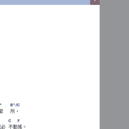
   C
           C
♭
dim
             B
　                        B
m
♭
B
/C
     所，
C
7
m
　　　            C　　F
C
F
  不動搖。 