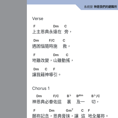
系統按
神是我們的避難所
F　　　　　Dm　　            C
F
Dm
C
上主恩典永遠在  旁，
Dm　　　　F/C　　                        C
Dm
F/C
C
遇困惱隨時施    救，
F　　　　 Dm　　　C
F
Dm
C
地雖改變，山雖動搖，
Dm　　　C　　F
Dm
C
F
讓我藉神導引。
♭
　Dm　　　　F/C　　                        B
　  
♭
dim
♭
Dm
F/C
B
B
B
/C
神恩典必眷佑這    裏    及一     切，
♭
                              B
/C
7
F　　　　Dm 　　　Gm
　 　            C　    
7
F
Dm
Gm
C
F
願祢記念，恩典膏抹，讓  這  地全屬祢。