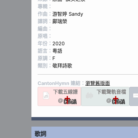
專輯：
作曲：
游智婷 Sandy
譯詞：
鄺瑞榮
編曲：
原唱：
年份：
2020
語言：
粵語
原調：
F
類別：
敬拜詩歌
CantonHymn 連結：
瀏覽舊版面
下載
五線譜
下載聲軌
音檔
LYR
@
@
歌詞