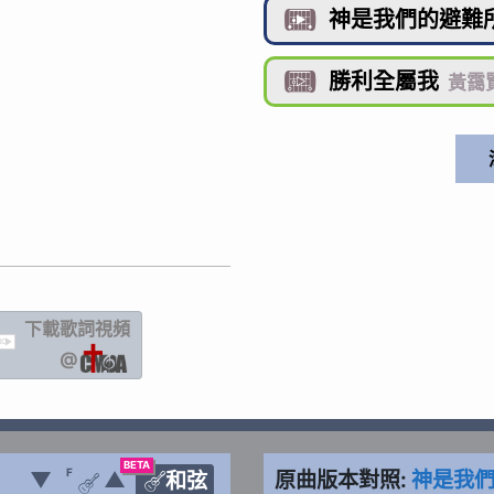
神是我們的避難

勝利全屬我

黃靄賢 
下載歌詞
視頻
IC
@
BETA
F
▼
▲
原曲版本對照:
神是我
和弦

