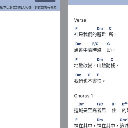
版本比對歌詞加入和弦，對位或會有偏差
F　　　　　Dm　　         
F
Dm
C
神是我們的避難  所，
Dm　　　　F/C　　             
Dm
F/C
C
患難中隨時幫    助，
F　　　　 Dm　　　C
F
Dm
C
地雖改變，山雖動搖，
Dm　　　C　　F
Dm
C
F
我們也不害怕。
dim
                      B
　Dm　　　　F/C　　           
♭
di
Dm
F/C
B
B
這城是至高者居    住    的聖
♭
                              B
/
        F
F　　　　 Dm　　　　 G
7
F
Dm
Gm
神在其中，神在其中，這城必