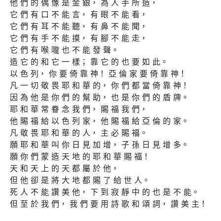
他 們 的 偶 像 是 金 銀， 為 人 手 所 造，

它 們 有 口 不 能 言， 有 眼 不 能 看，

它 們 有 耳 不 能 聽， 有 鼻 不 能 聞，

它 們 有 手 不 能 摸， 有 腳 不 能 走，

它 們 有 喉 嚨 也 不 能 發 聲。

造 它 的 和 它 一 樣； 靠 它 的 也 要 如 此。

以 色 列， 你 要 倚 靠 神！ 亞 倫 家 要 倚 靠 神！

凡 一 切 敬 畏 耶 和 華 的， 你 們 都 當 倚 靠 神！

因 為 他 是 你 們 的 幫 助， 也 是 你 們 的 盾 牌。

耶 和 華 常 眷 念 我 們， 賜 福 我 們，

他 賜 福 給 以 色 列 家， 他 賜 福 給 亞 倫 的 家。

凡 敬 畏 耶 和 華 的 人， 主 必 賜 福。

願 耶 和 華 叫 你 日 見 加 增， 子 孫 日 見 增 多。

願 你 們 蒙 造 天 地 的 耶 和 華 賜 福！

天 和 天 上 的 天 都 屬 於 他，

但 他 卻 是 將 大 地 都 賜 了 給 世 人。

死 人 不 能 讚 美 他， 下 到 寂 靜 中 的 也 是 不 能。

但 至 於 我 們， 我 們 要 用 詩 歌 和 頌 詞， 讚 美 主！