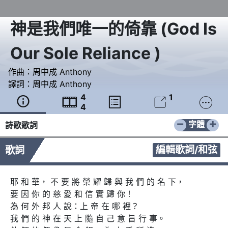
神是我們唯一的倚靠
(
God Is
Our Sole Reliance
)
作曲：
周中成 Anthony
譯詞：
周中成 Anthony
4
1





4
−
+
字體
詩歌歌詞
編輯歌詞/和弦
歌詞
耶 和 華， 不 要 將 榮 耀 歸 與 我 們 的 名 下，

要 因 你 的 慈 愛 和 信 實 歸 你！

為 何 外 邦 人 說：上 帝 在 哪 裡？

我 們 的 神 在 天 上 隨 自 己 意 旨 行 事。
