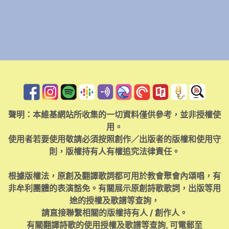
聲明：本維基網站所收集的一切資料僅供參考，並非授權使
用。
使用者若要使用敬請必須按照創作／出版者的版權和使用守
則，版權持有人有權追究法律責任。
根據版權法，原創及翻譯歌詞都可用於教會聚會內頌唱，有
非牟利團體的表演豁免。有關展示原創詩歌歌詞，出版等用
途的授權及歌譜等查詢，
請直接聯繫相關的版權持有人 / 創作人。
有關翻譯詩歌的使用授權及歌譜等查詢, 可電郵至