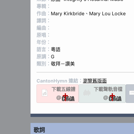
專輯：
作曲：
Mary Kirkbride
、
Mary Lou Locke
譯詞：
編曲：
原唱：
年份：
語言：
粵語
原調：
G
類別：
敬拜－讚美
CantonHymn 連結：
瀏覽舊版面
下載
五線譜
下載聲軌
音檔
LYR
@
@
歌詞