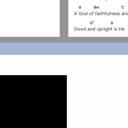
       G           Bm            
G
Bm
C
A God of faithfulness and
7
           D
              G
7
D
G
Good and upright is He