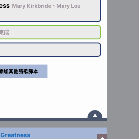
ess
Mary Kirkbride、Mary Lou
東成
▲
 Greatness
+