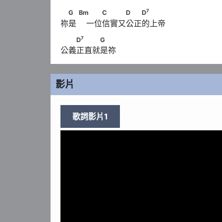
7
　G　      Bm        　　C　　　D　　D
7
G
Bm
C
D
D
祢是    一位信實又公正的上帝
7
　　D
　　　G
7
D
G
公義正直就是祢
影片
歌詞影片1