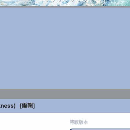
tness
)
[編輯]
詩歌版本