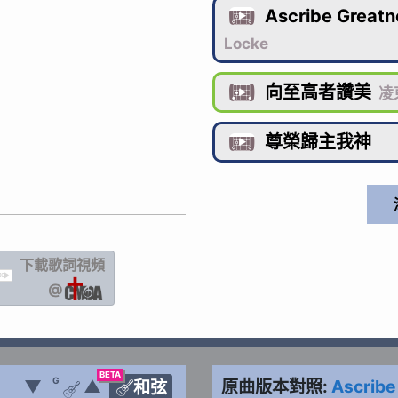
Ascribe Greatn

Locke
向至高者讚美

凌
尊榮歸主我神

下載歌詞
視頻
IC
@
BETA
G
▼
▲
原曲版本對照:
Ascribe
和弦

