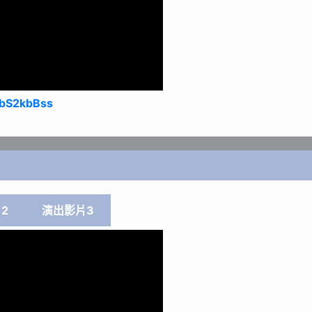
CbS2kbBss
2
演出影片3