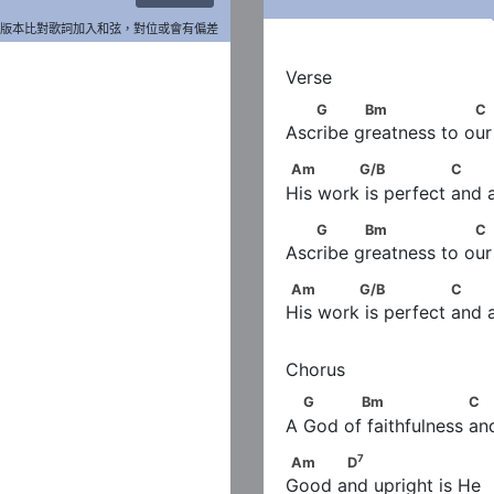
版本比對歌詞加入和弦，對位或會有偏差
   G           Bm               
G
Bm
C
Ascribe greatness to ou
　　　D　　C/D
Am             G/B              
Am
G/B
C
His work is perfect and a
   G           Bm               
G
Bm
C
Ascribe greatness to ou
　　　D　　C/D
Am             G/B              
Am
G/B
C
His work is perfect and a
       G           Bm            
G
Bm
C
A God of faithfulness and
7
Am           D
7
Am
D
Good and upright is He