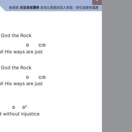
系統按
向至高者讚美
版本比對歌詞加入和弦，對位或會有偏差
   C
r God the Rock
   C                      D           C/D
D
C/D
ll His ways are just
   C
r God the Rock
   C                      D           C/D
D
C/D
ll His ways are just
7
       C             D          D
7
D
D
 without injustice