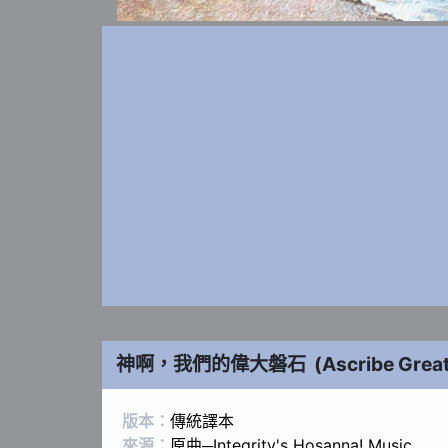
神啊，我們的偉大磐石
(
Ascribe Grea
版本：
傳統譯本
來源：
原曲─Integrity's Hosanna! Music