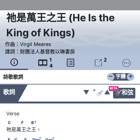
祂是萬王之王
(
He Is the
King of Kings
)
作曲：
Virgil Meares
譯詞：
財團法人基督教以琳書房
1
2





4
−
+
字體
詩歌歌詞
BETA
G
歌詞
▼
▲
和弦


♭
C　　　F　　B
♭
C
F
B
祂是萬王之王，
7
F　            C　　F　            Dm
7
7
F
C
F
Dm
Gm