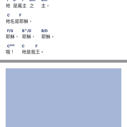
祂  是萬主  之     主，
7
                              Gm
C　　　F
C
F
祂名是耶穌、
♭
F/G　　             B
/D　　                         B/D
♭
F/G
B
/D
B/D
耶穌、  耶穌、    耶穌，
sus
C
　                               C　　　F
sus
C
C
F
哦！     祂是我王。