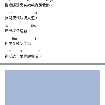
E
F
E
/B
縱處曠野裏有祂親身領我路，
♭
　E
　　　　F　　　G
♭
E
F
G
長河流到沙漠大道，
C　　　　　　 D/C
C
D/C
世界縱會荒廢，
　　Bm　　　　　 Em
Bm
Em
但主今顯新作為，
　C　　 D　　　　　E
C
D
E
神話語，萬世顯權威。