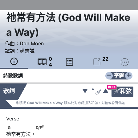
祂常有方法
(
God Will Make
a Way
)
作曲：
Don Moen
譯詞：
趙志誠
0
22





4
−
+
字體
詩歌歌詞
BETA
G
歌詞
▼
▲
和弦


系統按
God Will Make a Way
版本比對歌詞加入和弦，對位或會有偏差
#
G　　　　　 D/F
#
G
D/F
祂常有方法，