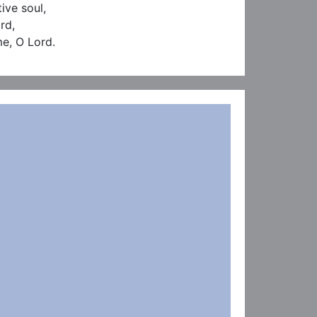
ive soul,

d,

me, O Lord.