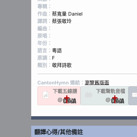
專輯：
作曲：
蔡寬量 Daniel
譯詞：
蔡張敬玲
編曲：
原唱：
年份：
語言：
粵語
原調：
F
類別：
敬拜詩歌
CantonHymn 連結：
瀏覽舊版面
下載
五線譜
下載聲軌
音檔
LYR
@
@
翻譯心得/其他備註