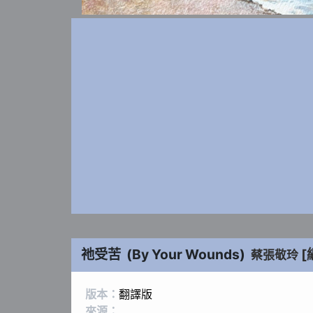
祂受苦
(
By Your Wounds
)
[
蔡張敬玲
版本：
翻譯版
來源：