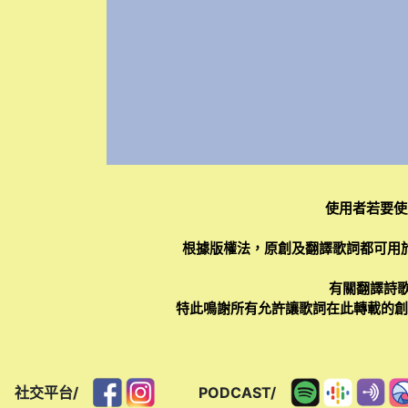
使用者若要使
根據版權法，原創及翻譯歌詞都可用
有關翻譯詩歌
特此鳴謝所有允許讓歌詞在此轉載的創作
社交平台/
PODCAST/