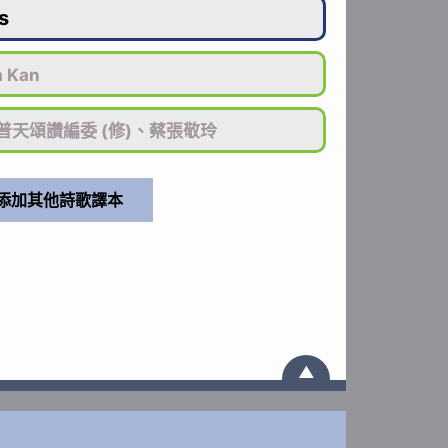
s
a Kan
普天頌讚編委 (修)、蔡張敬玲
▲