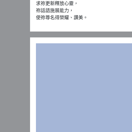
求祢更新釋放心靈，

祢話語施展能力，

使祢尊名得榮耀、讚美。