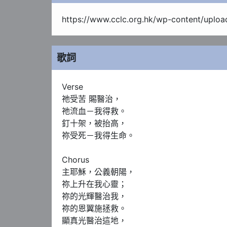
https://www.cclc.org.hk/wp-content/uplo
歌詞
Verse 

祂受苦 賜醫治，

祂流血－我得救。

釘十架，被抬高，

祢受死－我得生命。

Chorus

主耶穌，公義朝陽，

祢上升在我心靈；

祢的光輝醫治我，

祢的恩翼施拯救。

顯真光醫治這地，
