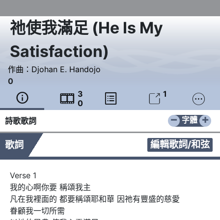
祂使我滿足
(
He Is My
Satisfaction
)
作曲：
Djohan E. Handojo
0
3
1





0
−
+
字體
詩歌歌詞
編輯歌詞/和弦
歌詞
Verse 1

我的心啊你要 稱頌我主

凡在我裡面的 都要稱頌耶和華 因祂有豐盛的慈愛 

眷顧我一切所需 
