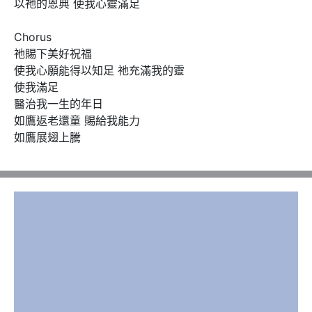
以祂的恩典 使我心靈滿足

Chorus

祂賜下美好祝福 

使我心願能得以知足 祂充滿我的靈 

使我滿足 

醫治我一生的年日 

如鷹返老還童 賜給我能力 

如鷹展翅上騰