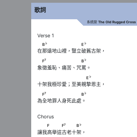
歌詞
系統按
The Old Rugged Cross
♭
♭
　B
　　　　　 　　E
♭
♭
B
E
在那遠地山裡，豎立破舊古架，
7
♭
　F
　　　 　　 　B
7
♭
F
B
象徵羞恥、痛苦、咒罵。
♭
　　　　　　 　　　E
♭
E
十架我極珍愛；至美親摯恩主，
7
♭
　F
　　　　　　　　B
7
♭
F
B
為全地罪人身死此處。
7
♭
　　F　　　F
　　　B
7
♭
F
F
B
讓我高舉這古老十架，