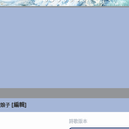
[編輯]
鐵娘子
詩歌版本