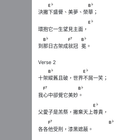
♭
♭
　　E
　　　 　　 　B
♭
♭
E
B
決撇下盛譽、美夢、榮華；
♭
　　　　　　　　　 E
♭
E
環抱它一生望見主面， 
♭
7
♭
　B
　　　　　F
　　            B
♭
7
♭
B
F
B
到那日古架成就冠  冕。
♭
♭
　　B
　　　　 　　E
♭
♭
B
E
十架縱舊且破，世界不屑一笑；
7
♭
　F
　　　　　　　B
7
♭
F
B
我心中卻覺它美妙。
♭
　　　　　　 　　　　E
♭
E
父愛子是羔祭，撇棄天上尊貴，
7
♭
　　F
　　　 　　　　                B
7
♭
F
B
各各他受刑，漆黑遮蔽。           