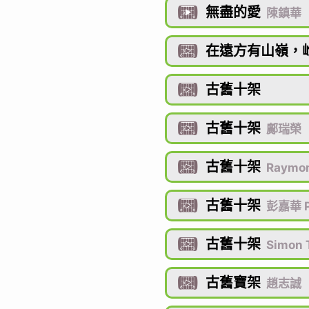
無盡的愛

陳鎮華
在遠方有山嶺，

古舊十架

古舊十架

鄺瑞榮
古舊十架

Raymo
古舊十架

彭嘉華 P
古舊十架

Simon 
古舊寶架

趙志誠