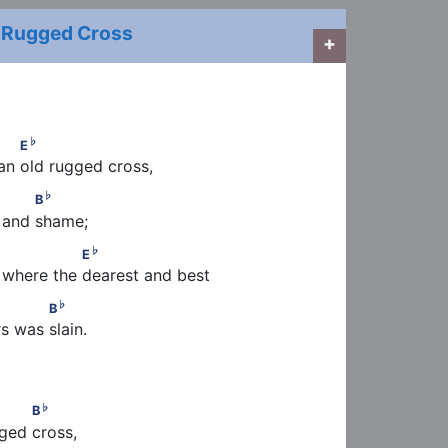
 Rugged Cross
+
♭
      E
♭
E
 an old rugged cross,
♭
     B
♭
B
 and shame;
♭
     E
♭
E
s where the dearest and best
♭
         B
♭
B
s was slain.
♭
              B
♭
B
gged cross,