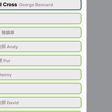
d Cross
George Bennard
、陳鎮華
師 Andy
 Pur
anny
師 David