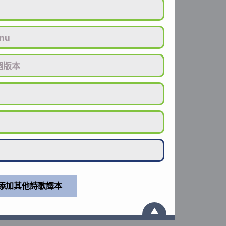
mu
個版本
▲