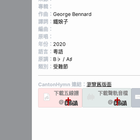
專輯：
作曲：
George Bennard
譯詞：
鐵娘子
編曲：
原唱：
年份：
2020
語言：
粵語
原調：
B♭ / A♯
類別：
受難節
CantonHymn 連結：
瀏覽舊版面
下載
五線譜
下載聲軌
音檔
LYR
@
@