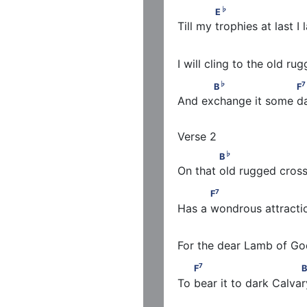
♭
             E
                   
♭
E
Till my trophies at last I
                                    
I will cling to the old ru
♭
           B
                    F
♭
7
B
F
And exchange it some da
♭
             B
                   
♭
B
On that old rugged cross
7
           F
                      
7
F
Has a wondrous attracti
                                    
For the dear Lamb of God
7
        F
                         
7
F
B
To bear it to dark Calvar