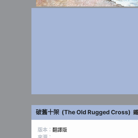
破舊十架
(
The Old Rugged Cross
)
版本：
翻譯版
來源：