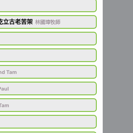
屹立古老苦架
林國璋牧師
nd Tam
aul
Tam