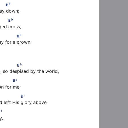
♭
         B
♭
B
 lay down;
♭
E
♭
E
gged cross,
7
♭
               B
♭
B
y for a crown.
♭
          E
♭
E
, so despised by the world,
♭
       B
♭
B
on for me;
♭
   E
♭
E
 left His glory above
♭
 B
♭
y.