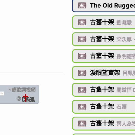
The Old Rugge

古舊十架

劉凝慧
古舊十架

梁沃厚
古舊十架

孫明德牧
淚眼望寶架

呂珮雯
古舊十架
下載歌詞
視頻

關道恒 D
IC
@
古舊十架

石頭
古舊十架

葉大為牧