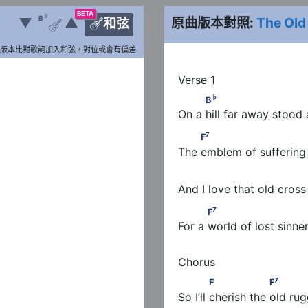
BETA
♭
B
▼
▲
原曲版本對照:
The Old
和弦


版本比對歌詞加入和弦，對位或會有偏差
♭
          B
                      
♭
B
On a hill far away stood
7
         F
                        
7
F
The emblem of suffering
                                    
And I love that old cros
7
           F
                      
7
F
For a world of lost sinner
7
             F                 F
  
7
F
F
So I’ll cherish the old ru