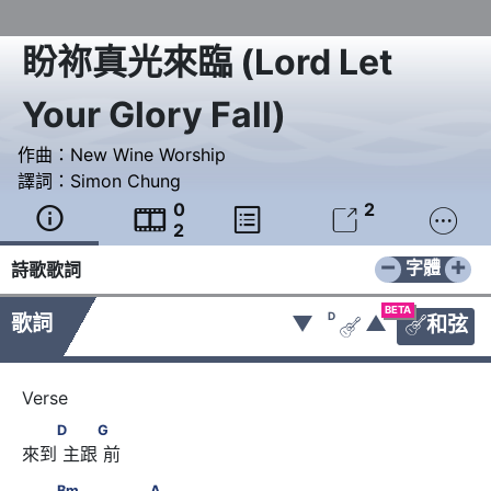
盼祢真光來臨
(
Lord Let
Your Glory Fall
)
作曲：
New Wine Worship
譯詞：
Simon Chung
0
2





2
−
+
字體
詩歌歌詞
BETA
D
歌詞
▼
▲
和弦


　　D      　　G
D
G
來到 主跟 前
　　Bm      　　　　　A
Bm
A