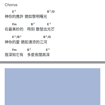
♭
♭
　　E
　　　      　　　　　　B
/D
♭
♭
E
B
/D
神你的應許 猶如黎明曙光
♭
♭
　　Fm　　　 　B
　      　　　E
♭
♭
Fm
B
E
在最美妙的　時刻 散發出光芒
♭
♭
♭
　　E
/B
　　      　　　　　　B
/D
♭
♭
♭
E
/B
B
/D
神你的愛 猶如湧流的江河
♭
♭
　　Fm　　　 B
　　　　　E
♭
♭
Fm
B
E
我深知它有　多麼長闊高深