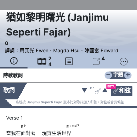
猶如黎明曙光
(
Janjimu
Seperti Fajar
)
0
譯詞：
周巽光 Ewen
、
Magda Hsu
、
陳國富 Edward
2
4





4
−
+
字體
詩歌歌詞
BETA
♭
E
歌詞
▼
▲
和弦


系統按
Janjimu Seperti Fajar
版本比對歌詞加入和弦，對位或會有偏差
♭
♭
maj
7
　　　E
　　　       　　　　　E
♭
♭
maj
7
E
E
當我在面對著 　現實生活世界 