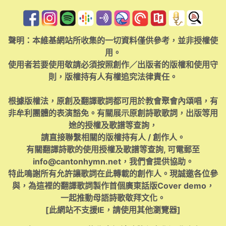
聲明：本維基網站所收集的一切資料僅供參考，並非授權使
用。
使用者若要使用敬請必須按照創作／出版者的版權和使用守
則，版權持有人有權追究法律責任。
根據版權法，原創及翻譯歌詞都可用於教會聚會內頌唱，有
非牟利團體的表演豁免。有關展示原創詩歌歌詞，出版等用
途的授權及歌譜等查詢，
請直接聯繫相關的版權持有人 / 創作人。
有關翻譯詩歌的使用授權及歌譜等查詢, 可電郵至
info@cantonhymn.net
，我們會提供協助。
特此鳴謝所有允許讓歌詞在此轉載的創作人。現誠邀各位參
與，為這裡的翻譯歌詞製作首個廣東話版Cover demo，
一起推動母語詩歌敬拜文化。
[此網站不支援IE，請使用其他瀏覽器]