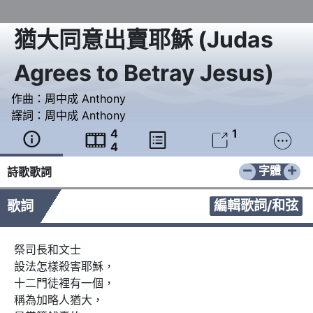
猶大同意出賣耶穌
(
Judas
Agrees to Betray Jesus
)
作曲：
周中成 Anthony
譯詞：
周中成 Anthony
4
1





4
−
+
字體
詩歌歌詞
編輯歌詞/和弦
歌詞
祭司長和文士 

設法怎樣殺害耶穌，

十二門徒裡有一個， 

稱為加略人猶大，
