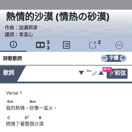
熱情的沙漠
(
情热の砂漠
)
作曲：
加瀨邦彦
譯詞：
李潔心
3
2





3
−
+
字體
詩歌歌詞
BETA
Em
歌詞
▼
▲
和弦


Em　　　　 Am
Em
Am
我的熱情，好像一盆火，
7
C　　　　D
　　　B
7
C
D
B
燃燒了著整個沙漠