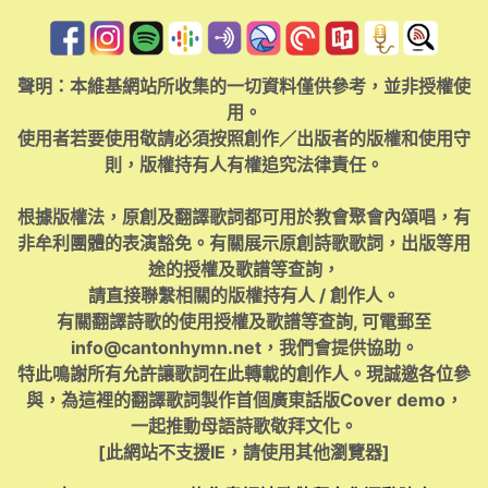
聲明：本維基網站所收集的一切資料僅供參考，並非授權使
用。
使用者若要使用敬請必須按照創作／出版者的版權和使用守
則，版權持有人有權追究法律責任。
根據版權法，原創及翻譯歌詞都可用於教會聚會內頌唱，有
非牟利團體的表演豁免。有關展示原創詩歌歌詞，出版等用
途的授權及歌譜等查詢，
請直接聯繫相關的版權持有人 / 創作人。
有關翻譯詩歌的使用授權及歌譜等查詢, 可電郵至
info@cantonhymn.net
，我們會提供協助。
特此鳴謝所有允許讓歌詞在此轉載的創作人。現誠邀各位參
與，為這裡的翻譯歌詞製作首個廣東話版Cover demo，
一起推動母語詩歌敬拜文化。
[此網站不支援IE，請使用其他瀏覽器]