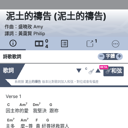
泥土的禱告
(
泥土的禱告
)
作曲：
盛曉玫 Amy
譯詞：
黃靄賢 Philip
0
1





4
−
+
字體
詩歌歌詞
BETA
C
歌詞
▼
▲
和弦


系統按
泥土的禱告
版本比對歌詞加入和弦，對位或會有偏差
7
7
C　　　Am
　　                  Dm
　　　            G
7
7
C
Am
Dm
G
因主祢的愛   我堅決  跟祢
7
7
Em
　　                        Am
　 　            F　      　G
7
7
Em
Am
F
G
主多    麼~尊  貴 紆尊拯救罪人