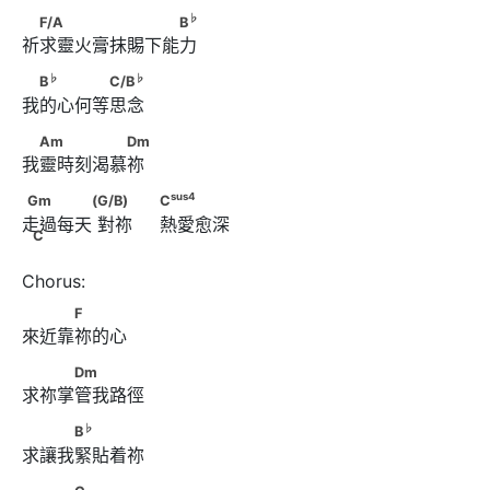
♭
　F/A　　　　　　　　B
♭
F/A
B
祈求靈火膏抹賜下能力
♭
♭
　B
　　　　C/B
♭
♭
B
C/B
我的心何等思念
　Am　　　　　Dm
Am
Dm
我靈時刻渴慕祢
Gm　　　　(G/B)      　　
sus
4
Gm
(G/B)
C
走過每天 對祢     熱愛愈深
sus
4
                              C
　　　　             C
C
　　　F
F
來近靠祢的心
　　　Dm
Dm
求祢掌管我路徑
♭
　　　B
♭
B
求讓我緊貼着祢 
　　　C