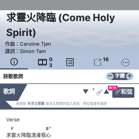
求靈火降臨
(
Come Holy
Spirit
)
作曲：
Caroline Tjen
譯詞：
Simon Tam
0
16





3
−
+
字體
詩歌歌詞
BETA
F
歌詞
▼
▲
和弦


系統按
祈求主聖靈
版本比對歌詞加入和弦，對位或會有偏差
♭
　F　　　　　　　B
♭
F
B
求靈火降臨澆灌我心