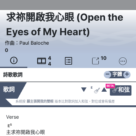
求祢開啟我心眼
(
Open the
Eyes of My Heart
)
作曲：
Paul Baloche
0
4
10





4
−
+
字體
詩歌歌詞
BETA
E
歌詞
▼
▲
和弦


系統按
願主張開我的雙眼
版本比對歌詞加入和弦，對位或會有偏差
5
E
5
E
主求祢開啟我心眼