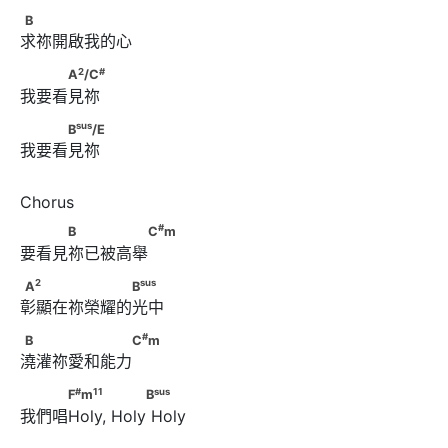
B
B
求祢開啟我的心
2
#
　　　A
/C
2
#
A
/C
我要看見祢 
sus
　　　B
/E
sus
B
/E
我要看見祢
#
　　　B　　　　　C
m
#
B
C
m
要看見祢已被高舉
2
sus
A
　　　　　　　B
2
sus
A
B
彰顯在祢榮耀的光中
#
B　　　　　　　C
m
#
B
C
m
澆灌祢愛和能力
#
1
1
sus
　　　F
m
               B
#
1
1
sus
F
m
B
我們唱Holy, Holy Holy