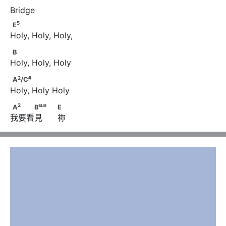
5
E
5
E
Holy, Holy, Holy,
B
B
Holy, Holy, Holy
2
#
A
/C
2
#
A
/C
Holy, Holy Holy
2
sus
A
　　　B
　                                    E
2
sus
A
B
E
我要看見      祢