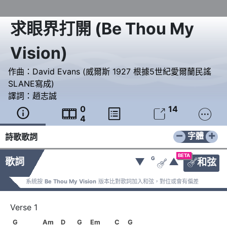
求眼界打開
(
Be Thou My
Vision
)
作曲：
David Evans (威爾斯 1927 根據5世紀愛爾蘭民謠
SLANE寫成)
譯詞：
趙志誠
0
14





4
−
+
字體
詩歌歌詞
BETA
G
歌詞
▼
▲
和弦


系統按
Be Thou My Vision
版本比對歌詞加入和弦，對位或會有偏差
G　　　 Am　                        D　 G　
G
Am
D
G
Em
C
G