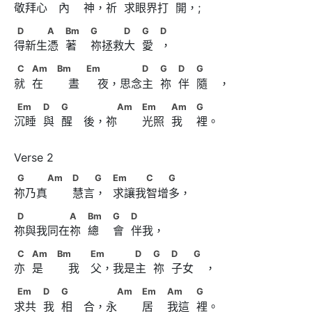
敬拜心　內    神，祈  求眼界打  開，;
            Em　　　C　            G
D　　　A　            Bm　                        G　　　D　
D
A
Bm
G
D
G
D
得新生憑  著    祢拯救大  愛  ，
            G　            D
C　            Am　                        Bm 　            Em 　
C
Am
Bm
Em
D
G
D
G
就  在    　晝  　夜，思念主  祢  伴  隨　，
 　　D　            G　            D　            G
Em　　            D　            G　 　 　
Em
D
G
Am
Em
Am
G
沉睡  與  醒　後，祢　    光照  我    裡。
Am                         Em　　            Am　
                        G
G　　　Am                         D　　G             Em　　　
G
Am
D
G
Em
C
G
祢乃真　    慧言，  求讓我智增多，
C　　G
D　　　　　A　            Bm　                        G　
D
A
Bm
G
D
祢與我同在祢  總    會  伴我，
            D
C　            Am　                        Bm 　 Em　 　　D　
C
Am
Bm
Em
D
G
D
G
亦  是    　我　父，我是主  祢  子女　，
            G　            D　　G
Em　　            D　            G　 　 　
Em
D
G
Am
Em
Am
G
求共  我  相　合，永　    居    我這  裡。