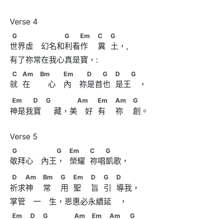
Am                         Em　                        Am　　
            G
G　　　 　　　G　　Em　                        C　
G
G
Em
C
G
世界虛　幻名和利看作    糞  土，,
            G
C　            Am　                        Bm 　 Em　 　D　　
C
Am
Bm
Em
D
G
D
G
就  在    　心　內　祢是首也  是王　，
G　            D　　G
Em　　　D　            G 　 　Am 　            Em　
Em
D
G
Am
Em
Am
G
神是我寶  　藏，美　好  有    祢    創。
                        Am　                        G
G　　　 　　G             Em　　            C　　G
G
G
Em
C
G
敬拜心　內王，  榮耀  祢唱凱歌，
D　　Am　                        Bm　                        G　
D
Am
Bm
G
Em
D
G
D
祈求神    常    用  聖    旨  引  導我，
            Em　                        D　            G　            D
Em　　            D　            G　 　 Am　
Em
D
G
Am
Em
Am
G