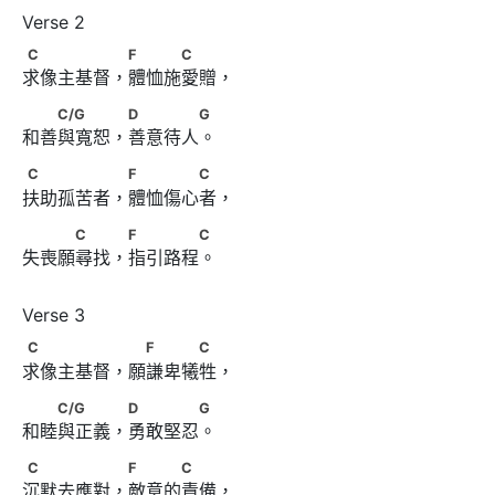
C　　　　　 F　　　C
C
F
C
求像主基督，體恤施愛贈，
　　C/G　　　 D　　　　G
C/G
D
G
和善與寬恕，善意待人。
C　　　　　 F　　　　C
C
F
C
扶助孤苦者，體恤傷心者，
　　　C　　 F　　　　C
C
F
C
失喪願尋找，指引路程。
C　　　　　 　F　　　C
C
F
C
求像主基督，願謙卑犧牲，
　　C/G　　　 D　　　　G
C/G
D
G
和睦與正義，勇敢堅忍。
C　　　　　 F　　　C
C
F
C
沉默去應對，敵意的責備，