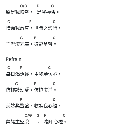
　　　C/G　　             D　　　G
C/G
D
G
原是我盼望，  是我禱告。
C　　　　　F 　　　　C
C
F
C
情願我放棄，世間之珍寶，
　　　G　　 F　　　　C
G
F
C
主聖潔完美，披戴基督。
C　　　F　　 　　　C
C
F
C
每日渴想祢，主我願仿祢，
　　G　　　 F　　　　C
G
F
C
仿祢護幼愛，仿祢潔淨。
　　　F　　 　　　　C
F
C
美妙與豐盛，收進我心裡，
　　　　C/G　
C/G
G
F
C
榮耀主聖貌     ，  複印心裡。
                              G             F　　　　C