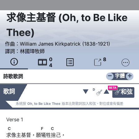
求像主基督
(
Oh, to Be Like
Thee
)
作曲：
William James Kirkpatrick (1838-1921)
譯詞：
林國璋牧師
0
8





4
−
+
字體
詩歌歌詞
BETA
D
歌詞
▼
▲
和弦


系統按
Oh, to Be Like Thee
版本比對歌詞加入和弦，對位或會有偏差
C　　　　　 　F　　C
C
F
C
求像主基督，願犧牲捨己，