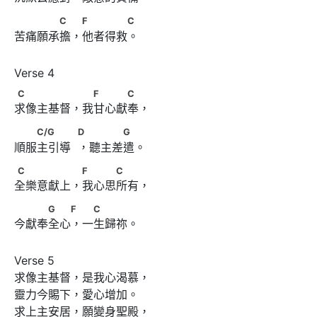
　　　　C　 F　　　　C
C
F
C
苦痛願承擔，他者得救。
C　　　　　 　F　　　C
C
F
C
求像主基督，我甘心獻奉，
　　C/G　　　            D 　　　G
C/G
D
G
順服主引導  ，聽主差遣。
C　　　　　 F　　　C
C
F
C
全樂意獻上，我心思所有，
　　　G　　F 　C
G
F
C
今獻奉全心，一生歸祢。
Verse 5

求像主基督，是我心渴慕，

靈力今賜下，愛心增加。

求上主安居，願變身聖殿，
