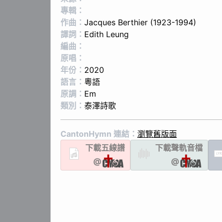
專輯：
作曲：
Jacques Berthier (1923-1994)
譯詞：
Edith Leung
編曲：
原唱：
年份：
2020
語言：
粵語
原調：
Em
類別：
泰澤詩歌
CantonHymn 連結：
瀏覽舊版面
下載
五線譜
下載聲軌
音檔
LYR
@
@