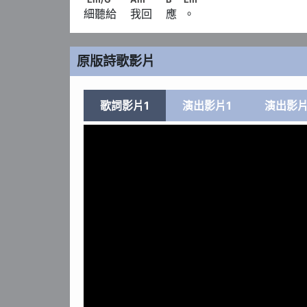
細聽給    我回    應  。
原版詩歌影片
歌詞影片1
演出影片1
演出影片