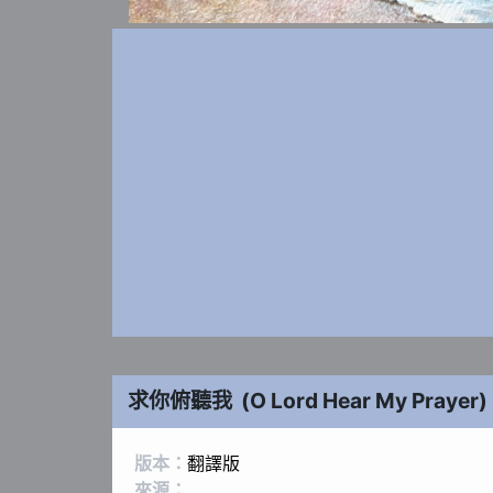
求你俯聽我
(
O Lord Hear My Prayer
)
版本：
翻譯版
來源：