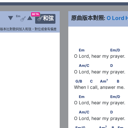
BETA
Em
▼
▲
原曲版本對照:
O Lord 
和弦


版本比對歌詞加入和弦，對位或會有偏差
       Em                   Em
Em
Em/D
O Lord, hear my prayer.
       Am/C                   D
Am/C
D
O Lord, hear my prayer.
7
                B
G/B            C           Am
7
G/B
C
Am
B
When I call, answer me.
       Em                   Em
Em
Em/D
O Lord, hear my prayer.
       Am/C                   D
Am/C
D
O Lord, hear my prayer.
7
             B　            Em
Em/G               Am
      
7
Em/G
Am
B
Em