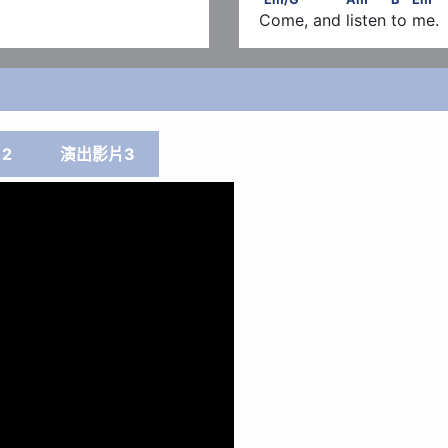
Come, and listen to me.
2
演出影片3