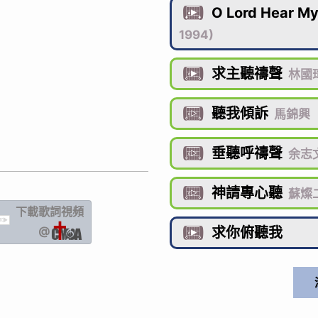
O Lord Hear My

1994)
求主聽禱聲

林國
聽我傾訴

馬錦興
垂聽呼禱聲

余志
神請專心聽

蘇燦
下載歌詞
視頻
IC
@
求你俯聽我
