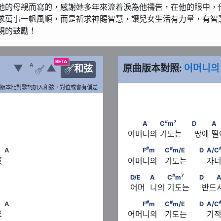
他的母親而寫的，感謝她多年來流着淚為他禱告，在他的眼中，
求萬事一帆風順，而是祈求神賜智慧，讓兒女生活有力量，有智
親的鼓勵！
BETA
A
▼
▲
原曲版本對照:
어머니의
和弦


版本比對歌詞加入和弦，對位或會有偏差
#
7
#
7
D       　　A　　　C
m
  A        C
m
               
#
7
A
C
m
D
A
어머니의 기도는     땅에 
#
#
  F
m                    C
m/E 
#
#
A
F
m
C
m/E
D
A/C
慧
어머니의   기도는        자녀
D/E                    A        
#
7
D/E
A
C
m
D
　　　      A
 어머  니의 기도는     반
7
m
#
#
  F
m                    C
m/E 
#
#
A
F
m
C
m/E
D
A/C
求
어머니의   기도는        기적