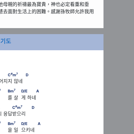
他母親的祈禱最為寶貴，神也必定看重和垂
慧去面對生活上的困難。感謝孫牧師允許我用
 기도
#
7
            D         A   C
m
                     D
#
7
C
m
D
떨어지지 않네
#
                                D                  A/C
                          
#
7
Bm
D/E
A
     를 살  게 하네
#
7
#
7
C
m
                           D        A         C
m
                         
#
7
A
C
m
D
드시 응답받으리
#
                                D                  A/C
                          
#
7
Bm
D/E
A
     을 일  으키네