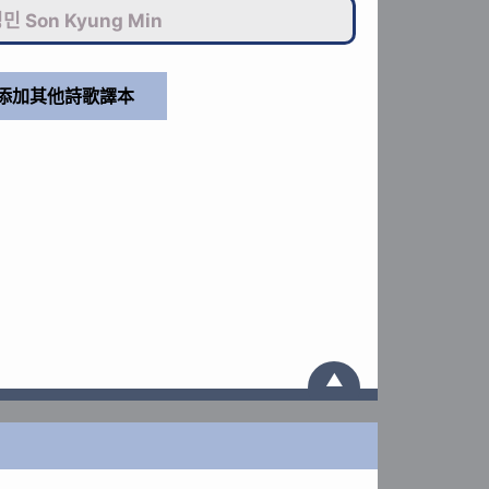
민 Son Kyung Min
▲