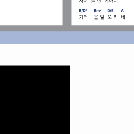
 자녀  를 살  게하네
#
               D/E　　
B/D
                            
#
7
B/D
Bm
D/E
A
 기적    을 일  으 키  네