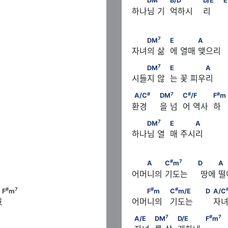
DM
B/D
D/E
E
하나님 기  억하시    리
  E
7
  DM
                    E      
7
DM
E
A
자녀의 삶  에 열매 맺으리
7
  DM
                    E      
7
DM
E
A
시들지 않  는 꽃 피우리
#
#
       C
/F　　　
A/C
                           
#
7
#
#
A/C
DM
C
/F
F
m
환경     을 넘  어 역사  하    
#
C
m/E　
7
  DM
                    E      
7
DM
E
A
하나님 열  매 주시리
#
7
#
7
D       　　A　　　C
m
  A        C
m
               
#
7
A
C
m
D
A
어머니의 기도는     땅에 
#
#
              D　
  F
m                    C
m/E 
#
7
#
#
F
m
F
m
C
m/E
D
A/C
慧
어머니의   기도는        자녀
　　            D/E　　　　
#
7
7
/E　　                  F
m
A/E                    DM
     
7
#
7
A/E
DM
D/E
F
m