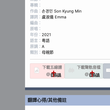
專輯：
作曲：
손경민 Son Kyung Min
譯詞：
盧淑儀 Emma
編曲：
原唱：
年份：
2021
語言：
粵語
原調：
A
類別：
母親節
下載
五線譜
下載聲軌
音檔
LYR
@
@
翻譯心得/其他備註