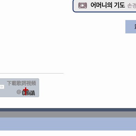
어머니의 기도

손경
下載歌詞
視頻
IC
@