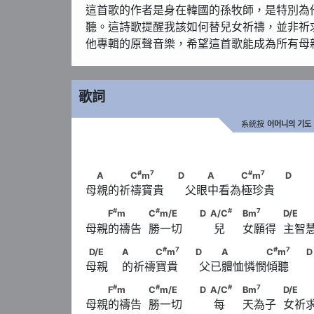
這首歌的作者是身在韓國的孫牧師，是特別為
聽。這詩歌提醒我該如何替兒女祈禱，並非祈
他專輯的原聲音樂，希望這首歌能成為所有母
歌詞
系統按
어머니의 기도
#
7
　A　　　C
m
　　　                        
#
7
#
7
A
C
m
D
A
C
m
D
母親的祈禱寶貴      父眼中看為極珍貴
                  D
#
#
　　F
m　　　            C
m/E　　　
#
#
#
7
F
m
C
m/E
D
A/C
Bm
D/E
母親的禱告  勝一切         兒     女願得  主智
#
                              D                  A/C
#
7
D/E　　                        A　　　C
m
#
7
#
7
D/E
A
C
m
D
A
C
m
D
7
                              Bm
　　　            D/E
母親    的祈禱寶貴      父已體恤憐憫傾聽
#
                              D      　　A　　　　C
#
#
　　F
m　　　            C
m/E　　　
#
#
#
7
F
m
C
m/E
D
A/C
Bm
D/E
                              D
母親的禱告  勝一切         每     天為子  女祈
#
                              D                  A/C