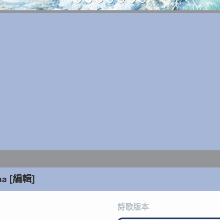
[編輯]
ma
詩歌版本