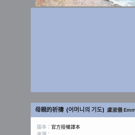
母親的祈禱
(
어머니의 기도
)
盧淑儀 Em
版本：
官方授權譯本
來源：