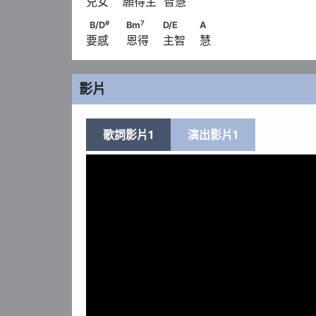
兒女    願得主  智慧
#
7
B/D
　　                              Bm
　　         
#
7
B/D
Bm
D/E
A
要感     恩得    主智    慧
                        A
影片
歌詞影片1
演出影片1