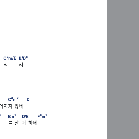
    A
     A
7
#
#
     DM
                    C
/F                     F
m                          
#
#
C
m/E
B/D
 리       라
   A
#
7
            D         A   C
m
                     D
#
7
C
m
D
떨어지지 않네
#
                                D                  A/C
                          
#
7
#
7
Bm
D/E
F
m
     를 살  게 하네
#
7
               D/E               F
m