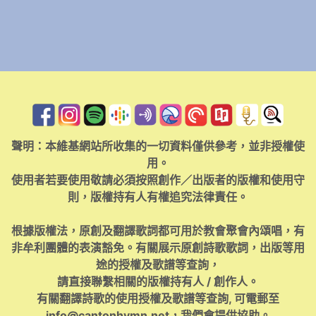
聲明：本維基網站所收集的一切資料僅供參考，並非授權使
用。
使用者若要使用敬請必須按照創作／出版者的版權和使用守
則，版權持有人有權追究法律責任。
根據版權法，原創及翻譯歌詞都可用於教會聚會內頌唱，有
非牟利團體的表演豁免。有關展示原創詩歌歌詞，出版等用
途的授權及歌譜等查詢，
請直接聯繫相關的版權持有人 / 創作人。
有關翻譯詩歌的使用授權及歌譜等查詢, 可電郵至
info@cantonhymn.net
，我們會提供協助。