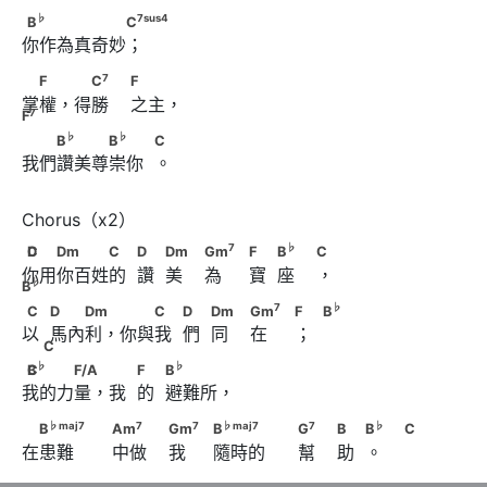
♭
7
sus
4
B
　　　　　　C
♭
7
sus
4
B
C
你作為真奇妙；
7
7
　F　 　C
　                        F　　  F
7
F
C
F
掌權，得勝    之主，
7
F
♭
♭
　　B
　　　B
　　            C
♭
♭
B
B
C
我們讚美尊崇你  。
CD　　Dm　　　C　            D　            Dm　
7
♭
C
D
Dm
C
D
Dm
Gm
F
B
C
你用你百姓的  讚  美    為     寶  座    ，
7
                        Gm
　                              F　
♭
B
C　            D　　Dm　 　　C　            D　
7
♭
C
D
Dm
C
D
Dm
Gm
F
B
♭
♭
            B
　                        C  B
以  馬內利，你與我  們  同    在     ；  
7
            Dm　                        Gm
C
♭
♭
CB
　　　F/A　 　            F　            B
♭
♭
C
B
F/A
F
B
♭
                              F             B
                         C
我的力量，我  的  避難所，
♭
maj
7
7
　B
　　                                          Am
♭
maj
7
7
7
♭
maj
7
7
♭
B
Am
Gm
B
G
B
B
C
在患難       中做    我     隨時的      幫    助  。
7
                        Gm