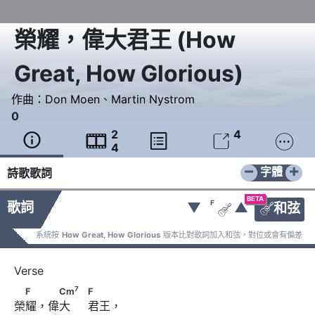
榮耀，偉大君王
(
How
Great, How Glorious
)
作曲：
Don Moen
、
Martin Nystrom
0
2
4





4
−
+
字體
詩歌歌詞
BETA
F
歌詞
▼
▲
和弦


系統按
How Great, How Glorious
版本比對歌詞加入和弦，對位或會有偏差
7
　F　 　Cm
　                              F
7
F
Cm
F
榮耀，偉大     君王，