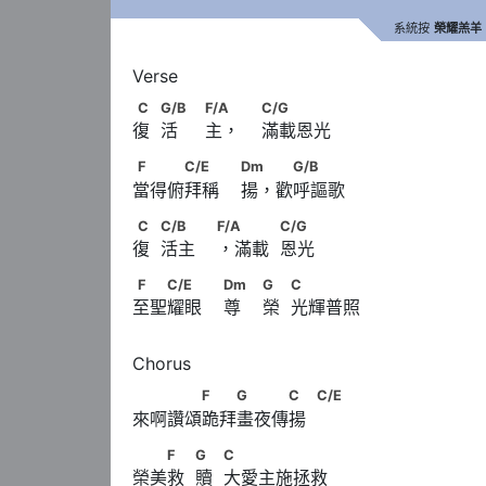
系統按
榮耀羔羊
C　            G/B　                              F/A　  
C
G/B
F/A
C/G
復  活     主，    滿載恩光
F　　　C/E　　                        Dm　 　G/
F
C/E
Dm
G/B
當得俯拜稱    揚，歡呼謳歌
C　            C/B　　                        F/A 　　
C
C/B
F/A
C/G
復  活主    ，滿載  恩光
F　　C/E　　                        Dm　              
F
C/E
Dm
G
C
至聖耀眼    尊    榮  光輝普照
　　　　F　　G　　　C　            C/E
F
G
C
C/E
來啊讚頌跪拜畫夜傳揚  
　　F　            G　            C
F
G
C
榮美救  贖  大愛主施拯救