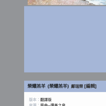
榮耀羔羊
(
榮耀羔羊
)
[編輯]
鄺瑞榮
版本：
翻譯版
來源：
原曲─讚美之泉