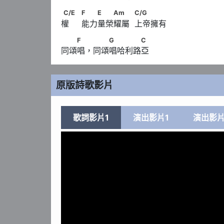
C/E　                              F　　E　　Am　　 
C/E
F
E
Am
C/G
權     能力量榮耀屬  上帝擁有
　　F　 　　G　　　　C
F
G
C
同頌唱，同頌唱哈利路亞
原版詩歌影片
歌詞影片1
演出影片1
演出影片