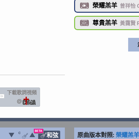
榮耀羔羊

曾祥怡 G
尊貴羔羊

黃靄賢 Ph
下載歌詞
視頻
IC
@
BETA
C
▼
▲
原曲版本對照:
榮耀羔
和弦

