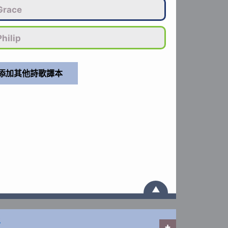
race
ilip
▲
羊
+