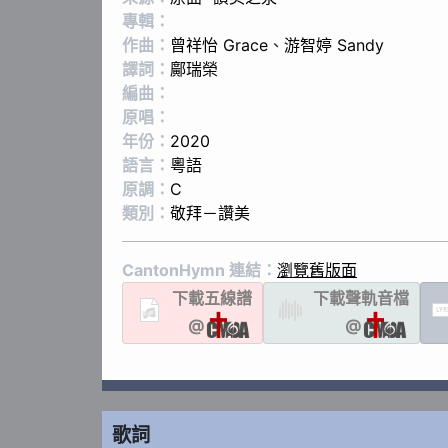
專輯：
作曲：
曾祥怡 Grace
、
游智婷 Sandy
譯詞：
鄺瑞榮
編曲：
原唱：
年份：
2020
語言：
粵語
原調：
C
類別：
敬拜－讚美
CantonHymn 連結：
瀏覽舊版面
下載
五線譜
下載聲軌
音檔
LYR
@
@
歌詞