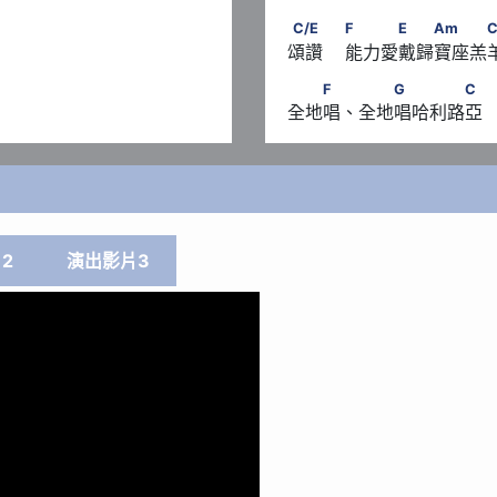
           C/G
C/E　　                
C/E
F
E
Am
C
頌讚    能力愛戴歸寶座羔羊
　　F　 　　G　　　　C
F
G
C
全地唱、全地唱哈利路亞
2
演出影片3