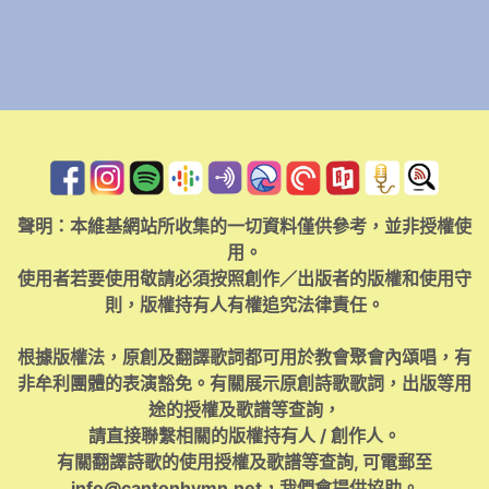
聲明：本維基網站所收集的一切資料僅供參考，並非授權使
用。
使用者若要使用敬請必須按照創作／出版者的版權和使用守
則，版權持有人有權追究法律責任。
根據版權法，原創及翻譯歌詞都可用於教會聚會內頌唱，有
非牟利團體的表演豁免。有關展示原創詩歌歌詞，出版等用
途的授權及歌譜等查詢，
請直接聯繫相關的版權持有人 / 創作人。
有關翻譯詩歌的使用授權及歌譜等查詢, 可電郵至
info@cantonhymn.net
，我們會提供協助。