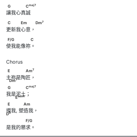
maj
7
G　　　　C
maj
7
G
C
讓我心真誠
7
C　　　Em　　 Dm
7
C
Em
Dm
更新我心意，
F/G　　　　　C
F/G
C
使我能像祢。
7
7
E　　　　Am
　              Dm
7
E
Am
主祢是陶匠，
7
Dm
maj
7
sus
4
G　　　　C
                                      E
maj
7
G
C
我是泥土；
sus
4
E
9
E　　       　Am　　  D
E
Am
摸我, 塑造我，
9
D
　　　　F/G
F/G
是我的懇求。