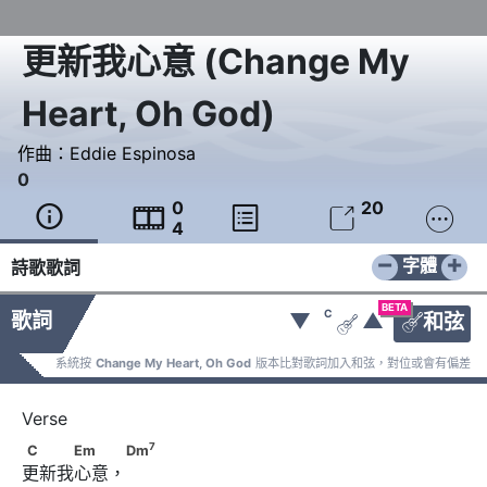
更新我心意
(
Change My
Heart, Oh God
)
作曲：
Eddie Espinosa
0
0
20





4
−
+
字體
詩歌歌詞
BETA
C
歌詞
▼
▲
和弦


系統按
Change My Heart, Oh God
版本比對歌詞加入和弦，對位或會有偏差
7
C　　　Em　　 Dm
7
C
Em
Dm
更新我心意，