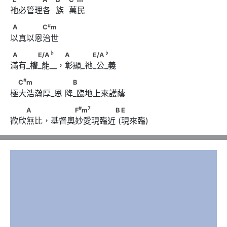
祂必管理各  族  萬民
#
A　　　　C
m
#
A
C
m
以真以恩治世
♭
♭
A　　 　E/A
 　   A　　 　E/A
♭
♭
A
E/A
A
E/A
滿有_權_能__，彰顯_祂_公_義
#
　C
m　　　　 　      　B
#
C
m
B
極大浩瀚厚_恩 降_臨地上來護蔭
#
7
　　A　　 　　　F
m
　　　　　B       E
#
7
A
F
m
B
E
歡欣無比，基督奧妙愛現臨近 (現來臨)