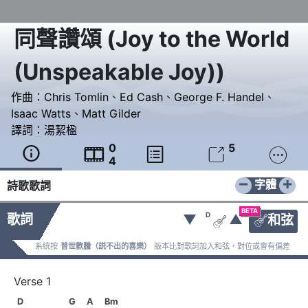
同聲讚頌
(
Joy to the World
(Unspeakable Joy)
)
作曲：
Chris Tomlin
、
Ed Cash
、
George F. Handel
、
Isaac Watts
、
Matt Gilder
譯詞：
湯絜楹
0
5





4
−
+
字體
詩歌歌詞
BETA
D
歌詞
▼
▲
和弦


系統按
普世歡騰（説不出的喜樂）
版本比對歌詞加入和弦，對位或會有偏差
D　　　　 G　            A　            Bm
D
G
A
Bm