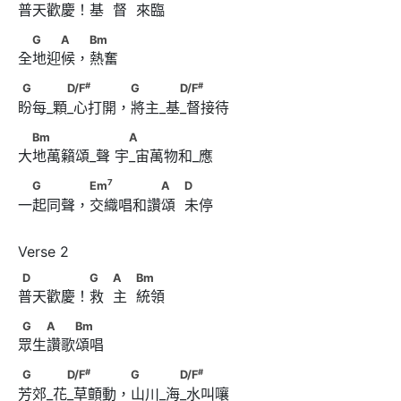
普天歡慶！基  督  來臨
　G　　A　 Bm
G
A
Bm
全地迎候，熱奮
#
#
G　　 　D/F
 　　　 G　　 　D/F
#
#
G
D/F
G
D/F
盼每_顆_心打開，將主_基_督接待
　Bm　　　　 　      　A
Bm
A
大地萬籟頌_聲 宇_宙萬物和_應
7
　G　　　 Em
　　　　　A　            D
7
G
Em
A
D
一起同聲，交織唱和讚頌  未停
D　　　　 G　            A　            Bm
D
G
A
Bm
普天歡慶！救  主  統領
G　　A　　Bm
G
A
Bm
眾生讚歌頌唱
#
#
G　　 　D/F
 　　　 G　　 　D/F
#
#
G
D/F
G
D/F
芳郊_花_草顫動，山川_海_水叫嚷