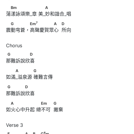
　Bm　　　　 　      　 A
Bm
A
蕩漾詠頌樂_章 美_妙和諧合_唱
7
　G　　　 Em
　　　　　A　            D
7
G
Em
A
D
震動穹蒼，高聲慶賀眾心  所向
G　　　　　D
G
D
那難訴說欣喜
　　A 　　　      G
A
G
如滿_溢泉源 確難言傳
G　　　　D
G
D
那難訴說欣喜
　A　　　　　      　Em　　            G
A
Em
G
如火心中升起 總不可  撇棄
#
E　　　　A　            B　            C
m
#
E
A
B
C
m