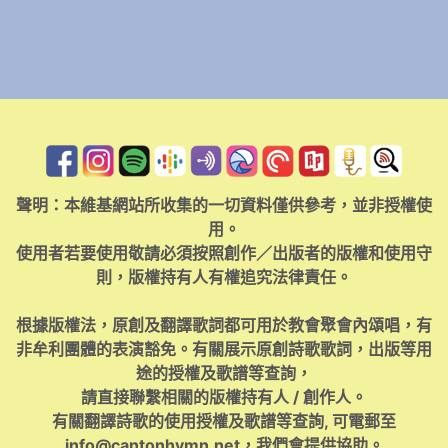
聲明：本維基網站所收集的一切資料僅供參考，並非授權使
用。
使用者若要使用敬請必須按照創作／出版者的版權和使用守
則，版權持有人有權追究法律責任。
根據版權法，原創及翻譯歌詞都可用於教會聚會內頌唱，有
非牟利團體的表演豁免。有關展示原創詩歌歌詞，出版等用
途的授權及歌譜等查詢，
請直接聯繫相關的版權持有人 / 創作人。
有關翻譯詩歌的使用授權及歌譜等查詢, 可電郵至
info@cantonhymn.net
，我們會提供協助。