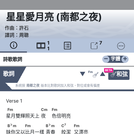
星星愛月亮
(
南都之夜
)
作曲：
許石
譯詞：
周聰
1
7





1
−
+
字體
詩歌歌詞
BETA
Fm
歌詞
▼
▲
和弦


系統按
南都之夜
版本比對歌詞加入和弦，對位或會有偏差
Fm　　　　　　　      Cm　                        Fm
Fm
Cm
Fm
星月雙輝照天上 夜    色倍明亮
♭
♭
B
m　　　　Fm　　　　      B
m　　
♭
♭
7
B
m
Fm
B
m
C
Fm
妹你又以比月一樣 青春    皎潔  又漂亮
7