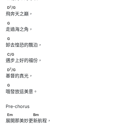
7
D
/G
7
D
/G
飛奔天之巔，
G
G
走過海之角，
G
G
卸去惶恐的飄泊，
C/G
C/G
邁步上好的福份，
7
D
/G
7
D
/G
基督的真光，
G
G
哦發放這美意。
Em　　　　　　Bm
Em
Bm
展開那美妙更新航程，