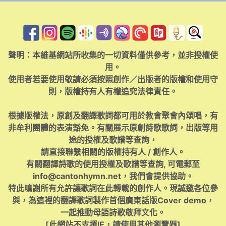
聲明：本維基網站所收集的一切資料僅供參考，並非授權使
用。
使用者若要使用敬請必須按照創作／出版者的版權和使用守
則，版權持有人有權追究法律責任。
根據版權法，原創及翻譯歌詞都可用於教會聚會內頌唱，有
非牟利團體的表演豁免。有關展示原創詩歌歌詞，出版等用
途的授權及歌譜等查詢，
請直接聯繫相關的版權持有人 / 創作人。
有關翻譯詩歌的使用授權及歌譜等查詢, 可電郵至
info@cantonhymn.net
，我們會提供協助。
特此鳴謝所有允許讓歌詞在此轉載的創作人。現誠邀各位參
與，為這裡的翻譯歌詞製作首個廣東話版Cover demo，
一起推動母語詩歌敬拜文化。
[此網站不支援IE，請使用其他瀏覽器]