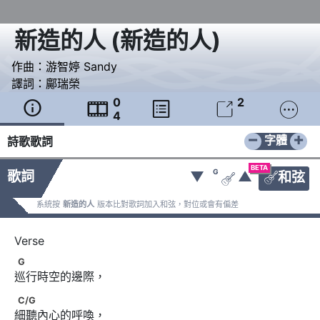
新造的人
(
新造的人
)
作曲：
游智婷 Sandy
譯詞：
鄺瑞榮
0
2





4
−
+
字體
詩歌歌詞
BETA
G
歌詞
▼
▲
和弦


系統按
新造的人
版本比對歌詞加入和弦，對位或會有偏差
G
G
巡行時空的邊際，
C/G
C/G
細聽內心的呼喚，