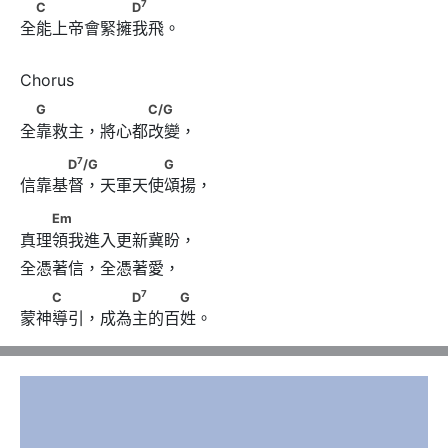
7
　C　　　　　　D
7
C
D
全能上帝會緊擁我飛。
　G　　　 　　　C/G
G
C/G
全靠救主，將心都改變，
7
　　　D
/G　 　　　　G
7
D
/G
G
信靠基督，天軍天使頌揚，
　　Em
Em
真理領我進入更新冀盼，
7
　　C　　 　　D
　　　G
7
C
D
G
蒙神導引，成為主的百姓。