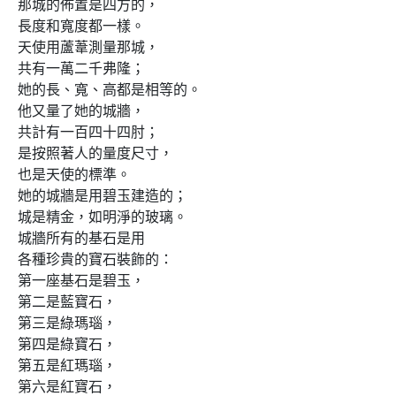
那城的佈置是四方的，

長度和寬度都一樣。

天使用蘆葦測量那城，

共有一萬二千弗隆； 

她的長、寬、高都是相等的。

他又量了她的城牆，

共計有一百四十四肘；

是按照著人的量度尺寸，

也是天使的標準。

她的城牆是用碧玉建造的；

城是精金，如明淨的玻璃。

城牆所有的基石是用

各種珍貴的寶石裝飾的：

第一座基石是碧玉，

第二是藍寶石，

第三是綠瑪瑙，

第四是綠寶石，

第五是紅瑪瑙，

第六是紅寶石，
