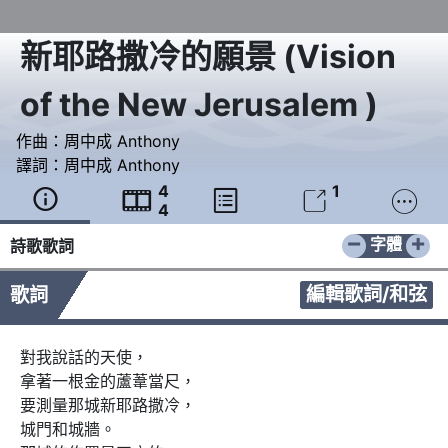
新耶路撒冷的願景
(
Vision
of the New Jerusalem
)
作曲：
周中成 Anthony
譯詞：
周中成 Anthony
4
1





4
−
+
字體
詩歌歌詞
編輯歌詞/和弦
歌詞
對我說話的天使，

拿著一根金的蘆葦當尺，

要測量那城新耶路撒冷，

城門和城牆。
