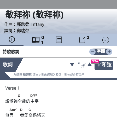
敬拜祢
(
敬拜祢
)
作曲：
鄭懋柔 Tiffany
譯詞：
鄺瑞榮
0
2





1
−
+
字體
詩歌歌詞
BETA
G
歌詞
▼
▲
和弦


系統按
敬拜祢
版本比對歌詞加入和弦，對位或會有偏差
#
　　　G　　　D/F
#
G
D/F
讚頌祢全能的主宰
7
　Am
　                              D　　G
7
Am
D
G
無盡     眷愛高過諸天