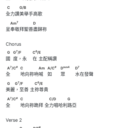
C　　　G/B
C
G/B
全力讚美舉手高歌
7
　Am
　　　　　D
7
Am
D
呈奉敬拜聖善盡歸祢
7
6
G　            G
/F　 　                        C
/E
7
6
G
G
/F
C
/E
國  度，永    在 主配稱讚
7
#
A
/C
　                                          C　　　　Am　
7
#
#
sus
4
7
A
/C
C
Am
A/C
D
D
全       地向祢吶喊   如      眾       水在發聲
#
sus
4
                  A/C
　                                    D
7
6
G　　G
/F 　　      　C
/E
7
6
G
G
/F
C
/E
7
                                          D
美麗，至善 主祢尊貴
7
#
A
/C
　                                          C　　　　　      　
7
#
A
/C
C
C/D
G
全       地向祢跪拜 全力唱哈利路亞
C/D　　　　G
#
　　　G　　　D/F
#