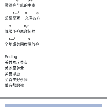
G
D/F
讚頌祢全能的主宰
7
　　Am
　　                        D　　　G
7
Am
D
G
榮耀至聖    充滿各方
　C　　　　G/B
C
G/B
降服予祢屈拜俯拜
7
　Am
　　　　　D
7
Am
D
全地讚美國度屬於祢
Ending

美善國度尊貴

美麗至尊貴

美善恩惠

至善美好永恒

萬有都歸祢