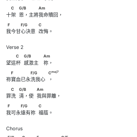
　C　            G/B　 　　Am
C
G/B
Am
十架  恩，主將我命贖回，
F　　　F/G　　　            C
F
F/G
C
我今甘心決意  改悔。
　　C　            G/B　　　 Am
C
G/B
Am
望這杯  感激主　祢，
maj
7
　F　　　　F/G　　　            C
maj
7
F
F/G
C
祢寶血已永洗我心  ，
　C　            G/B　 　            Am
C
G/B
Am
罪洗  清，使  我與罪離，
F　　　F/G　　　            C
F
F/G
C
我可永遠有祢  福蔭。
F/G　　                        C　 　F　　　　　C/E