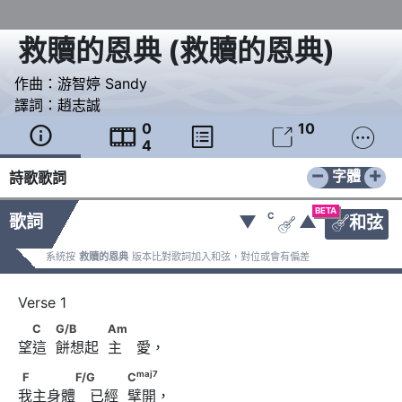
救贖的恩典
(
救贖的恩典
)
作曲：
游智婷 Sandy
譯詞：
趙志誠
0
10





4
−
+
字體
詩歌歌詞
BETA
C
歌詞
▼
▲
和弦


系統按
救贖的恩典
版本比對歌詞加入和弦，對位或會有偏差
　C　            G/B　　　            Am
C
G/B
Am
望這  餅想起  主　愛，
maj
7
F　　　　F/G 　　            C
maj
7
F
F/G
C
我主身體　已經  擘開，