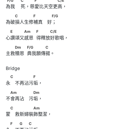
F/G
C
F
C/E
為我    死，慈愛比天空更高，
　　C　　　　F　　 　F/G
C
F
F/G
為破損人生修補真　好；
　E　　　Am　　            F　　　C/E
E
Am
F
C/E
心讚頌又感恩  得釋放好歌唱，
　　Dm　　            F/G　　　　C
Dm
F/G
C
主救贖恩  典我願傳揚。
　C 　　　　F
C
F
永　不再沾污垢，
　Am　　　 　Dm
Am
Dm
不會再沾　污垢，
　C 　　　　Am
C
Am
蒙　救新婦裝飾整潔，
　F 　G　　C
F
G
C