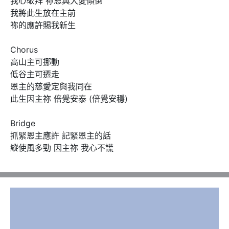
我心敬拜 祢恩典大愛傾倒

我將此生放在主前

祢的應許賜我新生

Chorus

高山主可挪動

低谷主可遷走

恩主的慈愛定與我同在

此生因主祢 倍覺安泰 (倍覺安穩)

Bridge

抓緊恩主應許 記緊恩主的話

縱使風多勁 因主祢 我心不謊