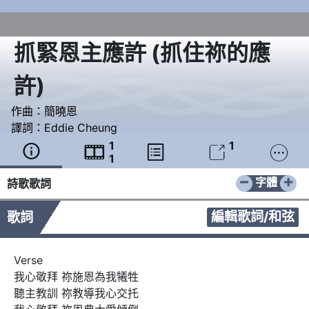
抓緊恩主應許
(
抓住祢的應
許
)
作曲：
簡曉恩
譯詞：
Eddie Cheung
1
1





1
−
+
字體
詩歌歌詞
編輯歌詞/和弦
歌詞
Verse

我心敬拜 祢施恩為我犧牲

聽主教訓 祢教導我心交托
