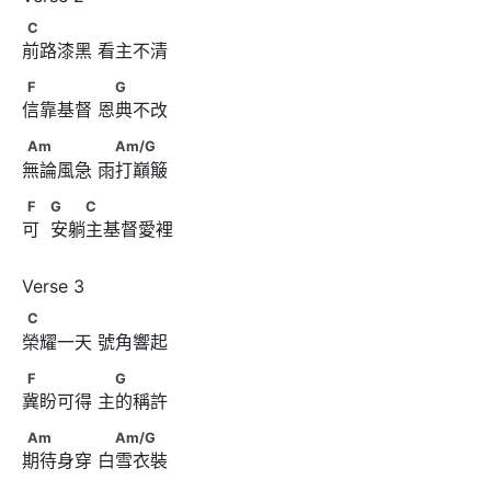
C
C
前路漆黑 看主不清
F　　　　      　G
F
G
信靠基督 恩典不改
Am　　　　      　Am/G
Am
Am/G
無論風急 雨打巔簸
F　            G　　C
F
G
C
可  安躺主基督愛裡
C
C
榮耀一天 號角響起
F　　　　      　G
F
G
冀盼可得 主的稱許
Am　　　　      　Am/G
Am
Am/G
期待身穿 白雪衣裝