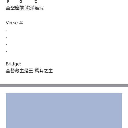
F　　　G　      　　C
F
G
C
至聖座前 潔淨無瑕
Verse 4:

.

.

.

.

Bridge:

基督救主是王 萬有之主