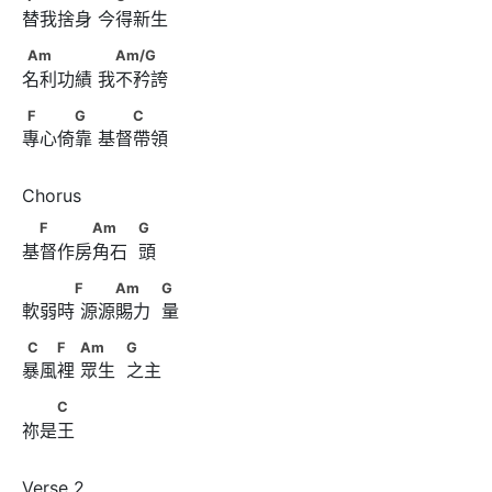
替我捨身 今得新生
Am　　　　      　Am/G
Am
Am/G
名利功績 我不矜誇
F　　　G　      　　C
F
G
C
專心倚靠 基督帶領
　F　　　Am　　            G
F
Am
G
基督作房角石  頭
　　　F      　　Am　　            G
F
Am
G
軟弱時 源源賜力  量
C　　F　      Am　　            G
C
F
Am
G
暴風裡 眾生  之主
　　C
C
祢是王