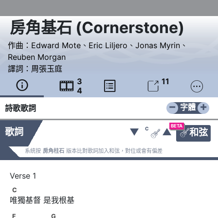
房角基石
(
Cornerstone
)
作曲：
Edward Mote
、
Eric Liljero
、
Jonas Myrin
、
Reuben Morgan
譯詞：
周張玉庭
3
11





4
−
+
字體
詩歌歌詞
BETA
C
歌詞
▼
▲
和弦


系統按
房角柱石
版本比對歌詞加入和弦，對位或會有偏差
C
C
唯獨基督 是我根基
F　　　　      　G
F
G