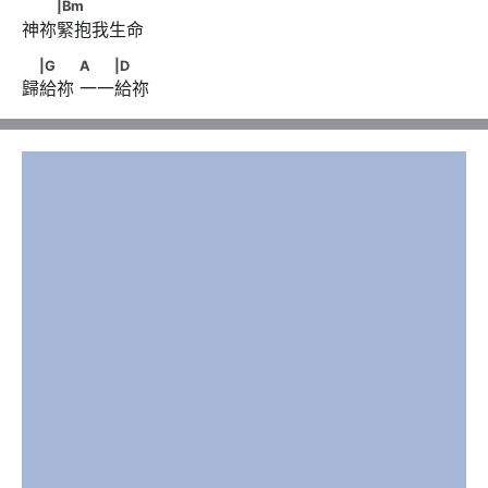
　　|Bm
|Bm
神祢緊抱我生命
　|G　　      A　　|D
|G
A
|D
歸給祢 一一給祢