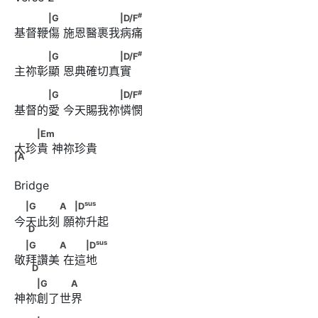
#
　　　|G　      　　　　　|D/F
#
|G
|D/F
基督鞭傷 施恩醫裹我病痛
#
　　　|G　      　　　　　|D/F
#
|G
|D/F
主祢彰顯 恩典確切真實
#
　　　|G　      　　　　　|D/F
#
|G
|D/F
基督的愛 今天賜我祢憐憫
　　|Em　      　　　　 |A
|Em
太珍貴 神祢珍貴
|A
sus
　|G　　　A      　|D
　　　                         D
sus
|G
A
|D
今天此刻 願祢升起
D
sus
　|G　　　A      　　|D
　                                     D
sus
|G
A
|D
敬拜讚美 在這地 
D
　　|G　　　A
|G
A
神祢創了世界