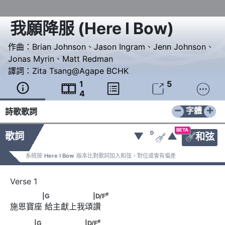
我願降服
(
Here I Bow
)
作曲：
Brian Johnson
、
Jason Ingram
、
Jenn Johnson
、
Jonas Myrin
、
Matt Redman
譯詞：
Zita Tsang@Agape BCHK
1
5





4
−
+
字體
詩歌歌詞
BETA
D
歌詞
▼
▲
和弦


系統按
Here I Bow
版本比對歌詞加入和弦，對位或會有偏差
#
　　　　|G      　　　　　　|D/F
#
|G
|D/F
施恩寶座 給主獻上我頌讚
#
　　　|G　      　　　　　|D/F
#
|G
|D/F