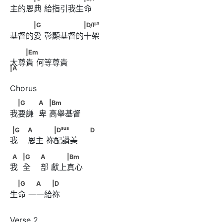
主的恩典 給指引我生命
#
　　　|G　      　　　　　|D/F
#
|G
|D/F
基督的愛 彰顯基督的十架
　　|Em　      　　　　 |A
|Em
太尊貴 何等尊貴
|A
　|G　　            A　      |Bm
|G
A
|Bm
我要謙  卑 高舉基督
sus
|G　                        A　　      　|D
sus
|G
A
|D
D
我    恩主 祢配讚美      
                              D
A　            |G　                        A　      　　|Bm
A
|G
A
|Bm
我  全    部 獻上真心 
　|G　      　A　　|D
|G
A
|D
生命 一一給祢