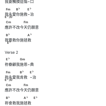
我要觸摸這傷~口
♭
♭
♭
Fm　　　B
　　　E
 　 E
/D
♭
♭
Fm
B
E
我永愛你施救~治
♭
E
/D
Cm　　　　　Fm
Cm
Fm
應許不改今天仍願意
♭
♭
♭
B
　　　　　　A
　             E
♭
♭
B
A
我要救你施拯救
♭
E
♭
E
　　　　Gm
♭
E
Gm
祢眷顧我施恩~典
♭
♭
♭
Fm　　　　B
　　            E
 　 E
/D
♭
♭
Fm
B
E
祢永愛我肯救  ~治
♭
E
/D
Cm　　　　　Fm
Cm
Fm
應許不改今天仍願意
♭
♭
♭
B
　　　　　A
　　            E
♭
♭
♭
B
A
E
祢會救我施拯救