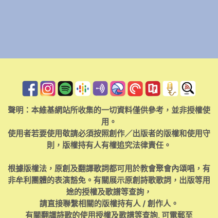
聲明：本維基網站所收集的一切資料僅供參考，並非授權使
用。
使用者若要使用敬請必須按照創作／出版者的版權和使用守
則，版權持有人有權追究法律責任。
根據版權法，原創及翻譯歌詞都可用於教會聚會內頌唱，有
非牟利團體的表演豁免。有關展示原創詩歌歌詞，出版等用
途的授權及歌譜等查詢，
請直接聯繫相關的版權持有人 / 創作人。
有關翻譯詩歌的使用授權及歌譜等查詢, 可電郵至