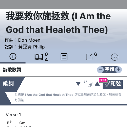
我要救你施拯救
(
I Am the
God that Healeth Thee
)
作曲：
Don Moen
譯詞：
黃靄賢 Philip
0
6





4
−
+
字體
詩歌歌詞
BETA
♭
E
歌詞
▼
▲
和弦


系統按
I Am the God that Healeth Thee
版本比對歌詞加入和弦，對位或會
有偏差
♭
E
　　　Gm
♭
E
Gm