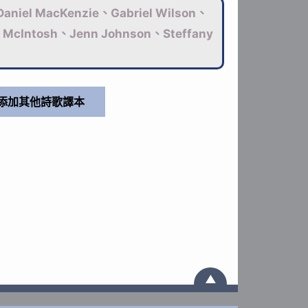
Daniel MacKenzie、Gabriel Wilson、
 McIntosh、Jenn Johnson、Steffany
▲