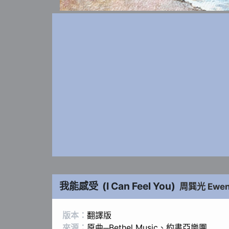
我能感受
(
I Can Feel You
)
周巽光 Ewe
版本：
翻譯版
來源：
原曲─Bethel Music
、
約書亞樂團