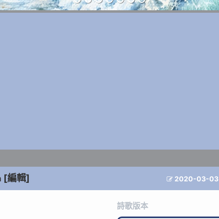
[編輯]
n
2020-03-03

詩歌版本