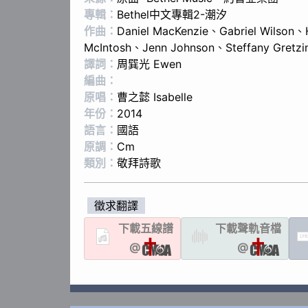
專輯：
Bethel中文專輯2-潮汐
作曲：
Daniel MacKenzie
、
Gabriel Wilson
、
McIntosh
、
Jenn Johnson
、
Steffany Gretzi
譯詞：
周巽光 Ewen
編曲：
原唱：
曹之懿 Isabelle
年份：
2014
語言：
國語
原調：
Cm
類別：
敬拜詩歌
徵求翻譯
下載
五線譜
下載聲軌
音檔
LYR
@
@