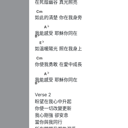
在死蔭幽谷 真光照亮
Cm
Cm
如此的清楚 你在我身旁
♭
♭
　　A
　　      　　　　　  B
♭
A
我能感受 耶穌你同在
♭
B
♭
　E
♭
E
如溫暖陽光 照在我身上
Cm
Cm
你使我勇敢 在愛中成長
♭
♭
　　A
　　      　　　　　 B
♭
A
我能感受 耶穌你同在
♭
B
Verse 2

盼望在我心中升起

你使一切改變更新

我心剛強 卻安息

當你與我同行
