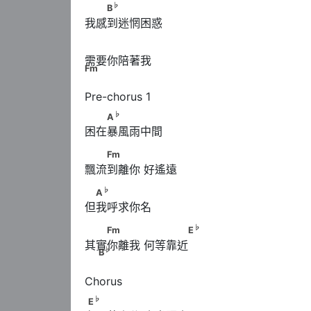
♭
　　B
♭
B
我感到迷惘困惑
　　　　　　 Fm
需要你陪著我
Fm
♭
　　A
♭
A
困在暴風雨中間
　　Fm
Fm
飄流到離你 好遙遠
♭
　A
♭
A
但我呼求你名
♭
　　Fm　　　      　　　　E
                    
♭
Fm
E
其實你離我 何等靠近
♭
B
♭
E
♭
E