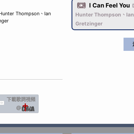
I Can Feel You

Hunter Thompson
、
Ian
Hunter Thompson、Ian
nger
Gretzinger
下載歌詞
視頻
IC
@