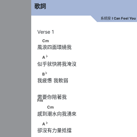
歌詞
系統按
I Can Feel You
　Cm
Cm
風浪四面環繞我
♭
　A
♭
A
似乎就快將我淹沒
♭
　B
♭
B
我疲憊 我軟弱
　　　　　　 Fm
需要你陪著我
Fm
　　Cm
Cm
感到潮水向我湧來
♭
　A
♭
A
卻沒有力量抵擋