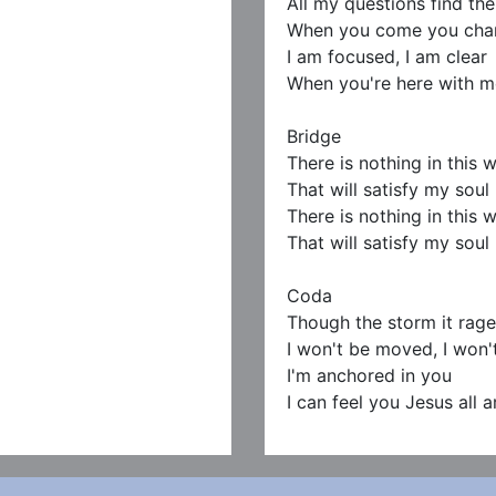
All my questions find the
When you come you chan
I am focused, I am clear

When you're here with m
Bridge 

There is nothing in this w
That will satisfy my soul 
There is nothing in this w
That will satisfy my soul 
Coda  

Though the storm it rage
I won't be moved, I won'
I'm anchored in you

I can feel you Jesus all 