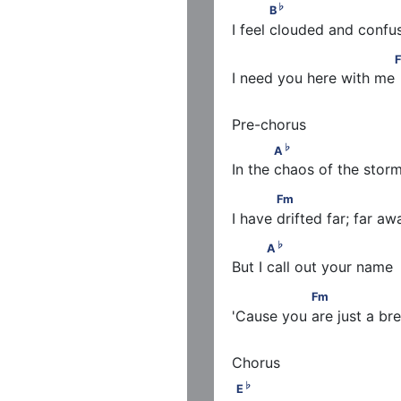
♭
            B
♭
B
I feel clouded and confu
                            Fm
I need you here with me
♭
            A
♭
A
In the chaos of the stor
            Fm
Fm
I have drifted far; far aw
♭
           A
♭
A
But I call out your name
♭
     B
                Fm                 
Fm
'Cause you are just a br
♭
E
♭
E