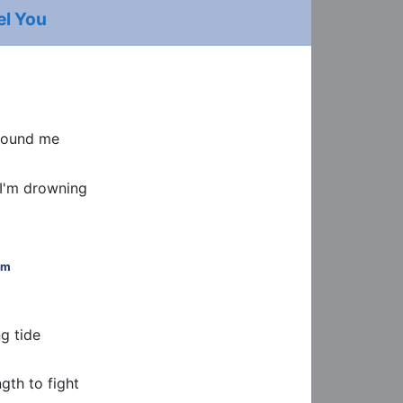
el You
round me
 I'm drowning
Fm
ng tide
ngth to fight