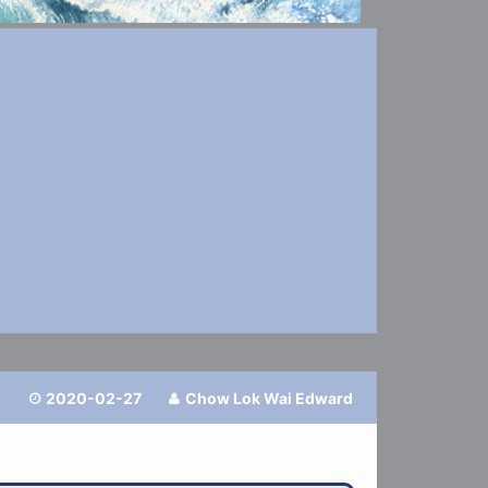
2020-02-27
Chow Lok Wai Edward

