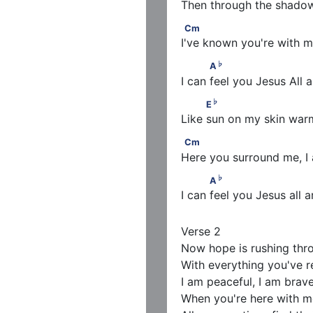
Then through the shadow
Cm
Cm
I've known you're with me
♭
           A
                     
♭
A
I can feel you Jesus All 
♭
          E
♭
E
Like sun on my skin war
Cm
Cm
Here you surround me, I
♭
           A
                     
♭
A
I can feel you Jesus all 
Verse 2

Now hope is rushing thro
With everything you've r
I am peaceful, I am brave
When you're here with m