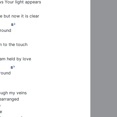
s Your light appears
 but now it is clear
♭
         B
♭
B
around
m to the touch
 am held by love
♭
         B
♭
B
around
ugh my veins

earranged



e
