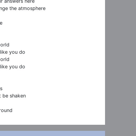
ir answers here

ge the atmosphere

e

orld

like you do

orld

like you do

s

t be shaken

around