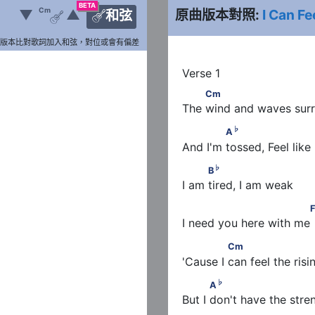
BETA
Cm
▼
▲
原曲版本對照:
I Can Fe
和弦


版本比對歌詞加入和弦，對位或會有偏差
         Cm
Cm
The wind and waves sur
♭
             A
♭
A
And I'm tossed, Feel like
♭
          B
♭
B
I am tired, I am weak
                            Fm
I need you here with me
              Cm
Cm
'Cause I can feel the risi
♭
           A
♭
A
But I don't have the stre