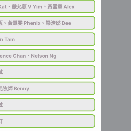
 Kat、嚴允慈 V Yim、黃國章 Alex
、黃慧雯 Phenix、梁浩然 Dee
n Tam
ence Chan、Nelson Ng
斌
牧師 Benny
誠
軒