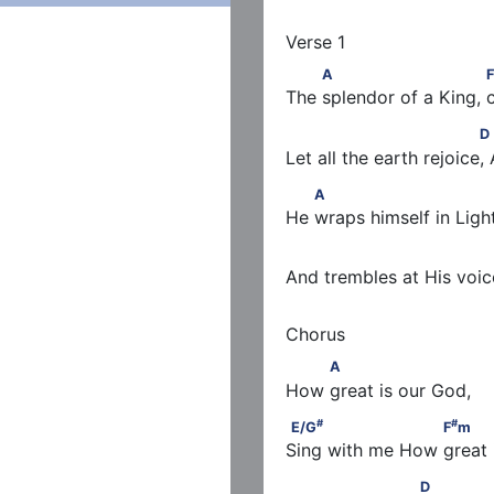
         A                         
A
F
The splendor of a King, 
                              D     
D
Let all the earth rejoice, 
        A                           
A
He wraps himself in Ligh
                              D     
And trembles at His voic
         A
A
How great is our God,
#
#
E/G
                      F
m
#
#
E/G
F
m
Sing with me How great 
                      D
D