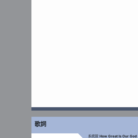
歌詞
系統按
How Great Is Our God