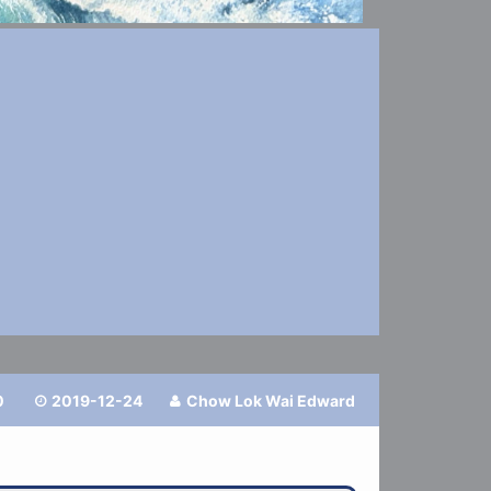
0
2019-12-24
Chow Lok Wai Edward

