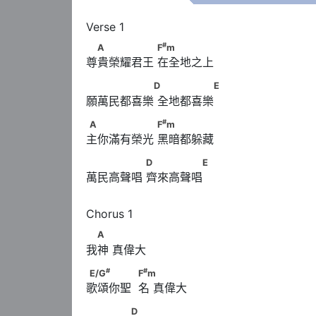
#
　A　　　　　      F
m
#
A
F
m
尊貴榮耀君王 在全地之上
　　　　　　D      　　　　　E
D
E
願萬民都喜樂 全地都喜樂
#
A　　　　　　      F
m
#
A
F
m
主你滿有榮光 黑暗都躲藏
　　　　　      D　　　　　E
D
E
萬民高聲唱 齊來高聲唱
　A
A
我神 真偉大
#
#
E/G
　　　　            F
m
#
#
E/G
F
m
歌頌你聖  名 真偉大
　　　　D
D