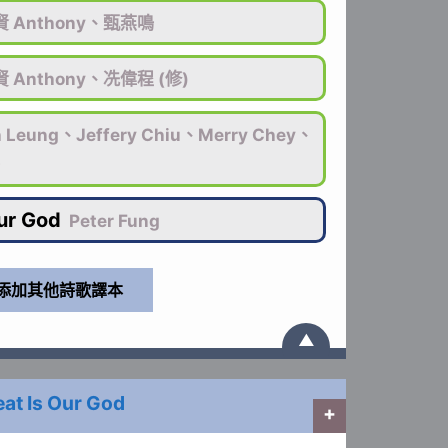
 Anthony、甄燕鳴
 Anthony、冼偉程 (修)
h Leung、Jeffery Chiu、Merry Chey、
ur God
Peter Fung
▲
at Is Our God
+