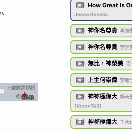
How Great Is O

es
Jesse Reeves
神你名尊貴

李浩賢
神你名尊貴

李浩賢
無比，神榮美

張
上主何崇偉

李新
下載歌詞
視頻
IC
@
神祢極偉大

楊天恩
(Verse1&2)
神祢極偉大

王大