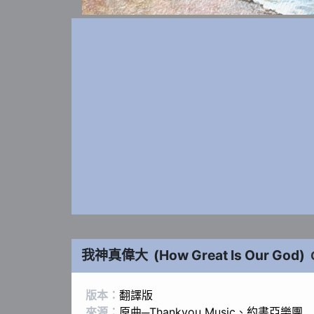
我神真偉大
(
How Great Is Our God
)
版本：
翻譯版
來源：
原曲─Thankyou Music
、
約書亞樂團