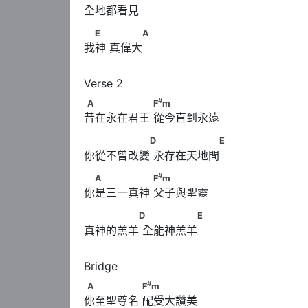
全地都看見
　E　      　　　A
E
A
我神 真偉大
#
A　　　　　　      F
m
#
A
F
m
昔在永在君王 從今直到永遠
　　　　　　D      　　　　　　E
D
E
你從不曾改變 永存在天地間
#
　A　　　　　      F
m
#
A
F
m
你是三一真神 父子與聖靈
　　　　　D      　　　　　E
D
E
真神的羔羊 全能神羔羊
#
A　　　　　      F
m
#
A
F
m
你至聖尊名 配受大讚美