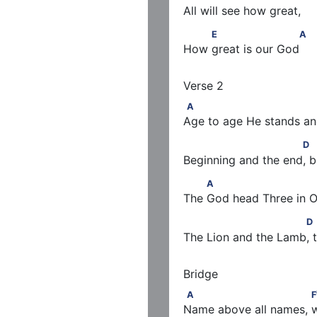
All will see how great,
         E                     A
E
A
How great is our God
#
A                              F
A
Age to age He stands and
                          D         
D
Beginning and the end, 
         A                         
A
The God head Three in On
                          D         
D
The Lion and the Lamb, 
#
A                           F
m
A
F
Name above all names, w