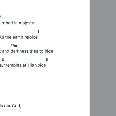
#
F
m
#
m
clothed in majesty
                       E
E
All the earth rejoice
#
     F
m
#
F
m
t and darkness tries to hide
                       E
D
E
e, trembles at His voice
is our God,