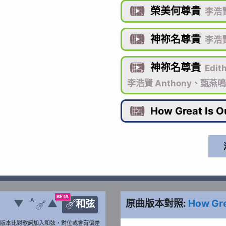
榮美何尊貴

李浩賢
神祢名尊貴

李浩賢
神祢名尊貴

Edit
李浩賢 Anthony、甄燕鳴
How Great Is O

BETA
A
▼
▲
原曲版本對照:
How Gre
和弦


版本比對歌詞加入和弦，對位或會有偏差