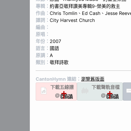
專輯：
約書亞敬拜讚美專輯9-榮美的救主
作曲：
Chris Tomlin
、
Ed Cash
、
Jesse Reev
譯詞：
City Harvest Church
編曲：
原唱：
年份：
2007
語言：
國語
原調：
A
類別：
敬拜詩歌
CantonHymn 連結：
瀏覽舊版面
下載
五線譜
下載聲軌
音檔
LYR
@
@