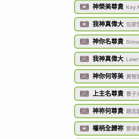
神榮美尊貴

Kay
我神真偉大

伍家恆
神你名尊貴

Simo
我神真偉大

Lawr
神你何等美

黃智
上主名尊貴

曹子光
神祢何尊貴

趙志
權柄全歸祢

鄧承