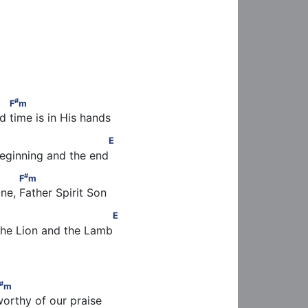
m
#
F
m
 time is in His hands
                   E
E
beginning and the end
#
   F
m
#
F
m
e, Father Spirit Son
                   E
E
the Lion and the Lamb
#
m
orthy of our praise