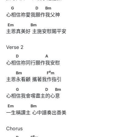
　G　　　　　D　　Bm
G
D
Bm
心相信祢愛我願作我父神
Em　　　　　Bm
Em
Bm
主恩真美好 主施安慰賜平安
　　D　　　　　　A
D
A
心相信祢同行願作我安慰
#
　　Bm　　　      　　　F
m
#
Bm
F
m
主恩永看顧 攜著我作指引
　　G　　　　　　D　　Bm
G
D
Bm
心相信我會嚐盡主的心意
Em　　　　　Bm
Em
Bm
一生稱讚主 心中譜奏出善美
#
　　D　　　F
m
#