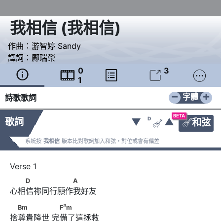
我相信
(
我相信
)
作曲：
游智婷 Sandy
譯詞：
鄺瑞榮
0
3





1
−
+
字體
詩歌歌詞
BETA
D
歌詞
▼
▲
和弦


系統按
我相信
版本比對歌詞加入和弦，對位或會有偏差
　　D　　　　　　A
D
A
心相信祢同行願作我好友
#
　Bm　　　　      　F
m
#
Bm
F
m
捨尊貴降世 完備了這拯救