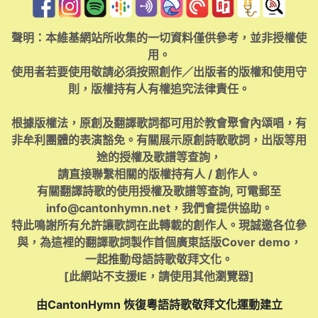
聲明：本維基網站所收集的一切資料僅供參考，並非授權使
用。
使用者若要使用敬請必須按照創作／出版者的版權和使用守
則，版權持有人有權追究法律責任。
根據版權法，原創及翻譯歌詞都可用於教會聚會內頌唱，有
非牟利團體的表演豁免。有關展示原創詩歌歌詞，出版等用
途的授權及歌譜等查詢，
請直接聯繫相關的版權持有人 / 創作人。
有關翻譯詩歌的使用授權及歌譜等查詢, 可電郵至
info@cantonhymn.net
，我們會提供協助。
特此鳴謝所有允許讓歌詞在此轉載的創作人。現誠邀各位參
與，為這裡的翻譯歌詞製作首個廣東話版Cover demo，
一起推動母語詩歌敬拜文化。
[此網站不支援IE，請使用其他瀏覽器]
由CantonHymn 恢復粵語詩歌敬拜文化運動建立