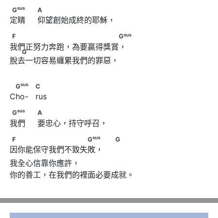
sus
G
　　                              A
sus
G
A
定睛     仰望創始成終的耶穌，
F　　　　　　　 　　　　　　
sus
F
G
我們正努力奔跑，為要贏得獎賞，
sus
G
                                G
G
脫去一切容易纏累我們的罪惡，

sus
 G
                     C
sus
G
C
Cho-   rus
sus
G
　　                              A
sus
G
A
我們     要忠心，持守呼召，
sus
F　　　　　　　　　　G
　                               G
sus
F
G
G
因你能保守我們不致失敗，     
我全心信靠你應許，

你的善工，在我們的裡面必要成就。