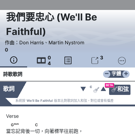
我們要忠心
(
We'll Be
Faithful
)
作曲：
Don Harris
、
Martin Nystrom
0
0
3





4
−
+
字體
詩歌歌詞
BETA
C
歌詞
▼
▲
和弦


系統按
We'll Be Faithful
版本比對歌詞加入和弦，對位或會有偏差
sus
　G
　　　　　C
sus
G
C
當忘記背後一切，向著標竿往前跑，