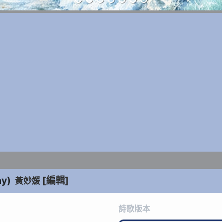
ay
)
[編輯]
黃妙媛
詩歌版本