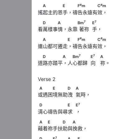
#
#
　A　　　　E　 　F
m　　　　C
m
#
#
A
E
F
m
C
m
搖起主的恩手，禱告永遠有效，
7
7
　D　　　A　 　　Bm
      　　            E
7
7
D
A
Bm
E
看萬樣事情，永靠 著祢  手，
#
#
　A　　　　　E 　F
m　　　　C
m
#
#
A
E
F
m
C
m
連山都可遷走，禱告永遠有效，
7
7
　D　　　　A 　Bm
　　　            E
　      
7
7
D
A
Bm
E
A
道路亦踏平，人心都歸  向   祢。
A　　　E　　　D　            A
A
E
D
A
或遇困境無助洩  氣時，
7
D　　　　　　E　            E
7
D
E
E
清心禱告與尋求  ，
A　　E　　　D　　A
A
E
D
A
藉着祢手扶助與挽救，
7
D　　　E
　　　A　 E
7
D
E
A
E