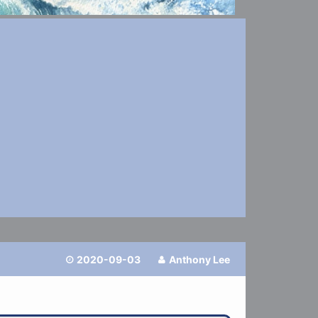
2020-09-03
Anthony Lee

