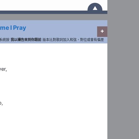
▲
me I Pray
+
系統按
我以禱告來到你跟前
版本比對歌詞加入和弦，對位或會有偏差
      A
yer,
       A
p,
  E