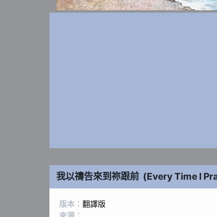
我以禱告來到祢跟前
(
Every Time I Pr
版本：
翻譯版
來源：