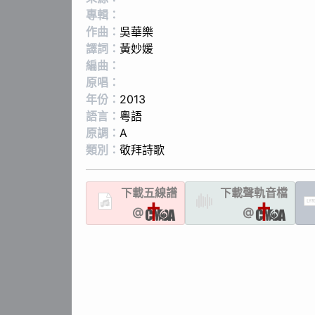
專輯：
作曲：
吳華樂
譯詞：
黃妙媛
編曲：
原唱：
年份：
2013
語言：
粵語
原調：
A
類別：
敬拜詩歌
下載
五線譜
下載聲軌
音檔
LYR
@
@