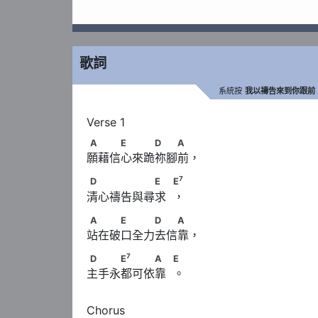
歌詞
系統按
我以禱告來到你跟前
A　　　E　　　D　　A
A
E
D
A
願藉信心來跪祢腳前，
7
D　　　　　　E　            E
7
D
E
E
清心禱告與尋求  ，
A　　　E　　　D　　A
A
E
D
A
站在破口全力去信靠，
7
D　　　E
　　　A　            E
7
D
E
A
E
主手永都可依靠  。