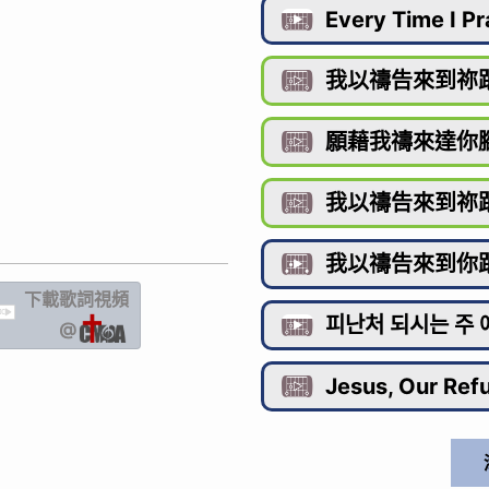
Every Time I Pr

我以禱告來到祢

願藉我禱來達你

我以禱告來到祢

我以禱告來到你

下載歌詞
視頻
IC
피난처 되시는 주 

@
Jesus, Our Ref
