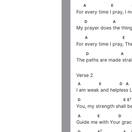
   A                  E            
A
E
For every time I pray, I
        D                 A      
D
A
My prayer does the thin
         A                      E  
A
E
For every time I pray, T
            A
         D                   A   
D
A
The paths are made strai
A              E              D  
A
E
D
A
I am weak and helpless L
D                         E       
7
D
E
E
You, my strength shall be
A             E              D   
A
E
D
Guide me with Your grac
7
D               E
               
7
D
E
A