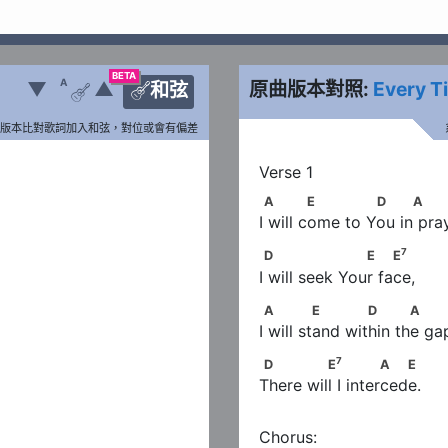
BETA
A
▼
▲
原曲版本對照:
Every Ti
和弦


版本比對歌詞加入和弦，對位或會有偏差
A             E             D    
A
E
D
A
I will come to You in pra
7
D                    E         E
7
D
E
E
I will seek Your face,
A              E            D    
A
E
D
A
I will stand within the ga
7
D              E
              A 
7
D
E
A
E
There will I intercede.