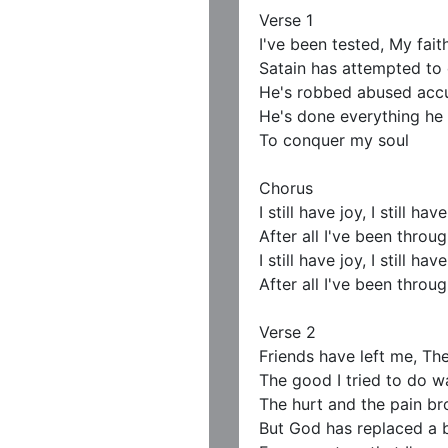
Verse 1

I've been tested, My faith
Satain has attempted to d
He's robbed abused accu
He's done everything he 
To conquer my soul

Chorus

I still have joy, I still have
After all I've been through
I still have joy, I still have
After all I've been through
Verse 2

Friends have left me, The
The good I tried to do w
The hurt and the pain br
But God has replaced a b