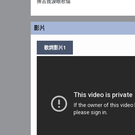
擦去我淚眼悲傷
影片
歌詞影片1