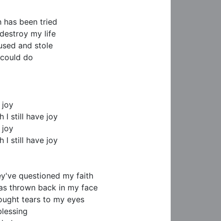
 has been tried

estroy my life

sed and stole

could do

 joy

 I still have joy

 joy

 I still have joy

y've questioned my faith

as thrown back in my face

ought tears to my eyes

lessing
