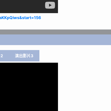
aKKpQiws&start=156
2
演出影片3