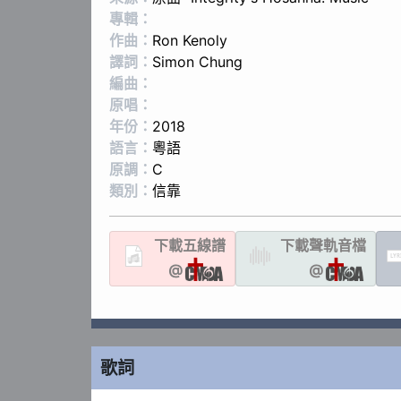
專輯：
作曲：
Ron Kenoly
譯詞：
Simon Chung
編曲：
原唱：
年份：
2018
語言：
粵語
原調：
C
類別：
信靠
下載
五線譜
下載聲軌
音檔
LYR
@
@
歌詞