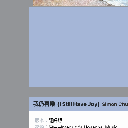
我仍喜樂
(
I Still Have Joy
)
Simon Ch
版本：
翻譯版
來源：
原曲─Integrity's Hosanna! Music