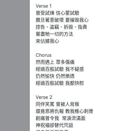
Verse 1

曾受試煉 信心蒙試驗 

撒旦著意破壞 要摧毁我心

控告、盗竊、拆毁、指責 

嘗盡牠一切的方法

來佔據我心

Chorus

然而遇上 眾多傷痛  

經過百般試驗 我不疑惑 

仍然愉快 仍然樂透 

經過百般試驗 我都快慰 

Verse 2

同伴笑罵 曾被人背叛  

還竟恩將仇報 教我椎心刺骨  

創痛曾令我  常淚流滿面 

神祝福卻替代咒詛 
