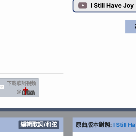
I Still Have Joy

下載歌詞
視頻
IC
@
編輯歌詞/和弦
原曲版本對照:
I Still H