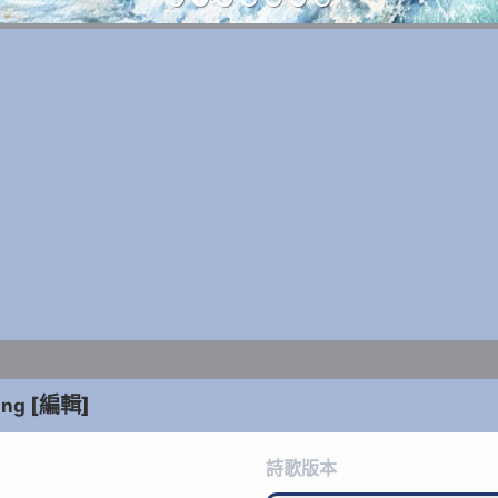
[編輯]
ung
詩歌版本