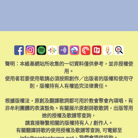
聲明：本維基網站所收集的一切資料僅供參考，並非授權使
用。
使用者若要使用敬請必須按照創作／出版者的版權和使用守
則，版權持有人有權追究法律責任。
根據版權法，原創及翻譯歌詞都可用於教會聚會內頌唱，有
非牟利團體的表演豁免。有關展示原創詩歌歌詞，出版等用
途的授權及歌譜等查詢，
請直接聯繫相關的版權持有人 / 創作人。
有關翻譯詩歌的使用授權及歌譜等查詢, 可電郵至
info@cantonhymn.net
，我們會提供協助。