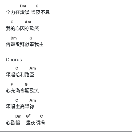
　　　Dm　　      　G
Dm
G
全力在讚嘆 晝夜不息
　C　　　Am
C
Am
我的心因祢歡笑
　Dm　　　　G
Dm
G
傳頌敬拜獻奉我主
　　C　　　Am
C
Am
頌唱哈利路亞
　F　　　G
F
G
心充滿祢賜歡笑
　　C　　　Am
C
Am
頌唱主高舉祢
7
　　Dm　                        G
　　　C
7
Dm
G
C
心歡暢    晝夜頌揚