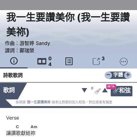
我一生要讚美你
(
我一生要讚
美祢
)
作曲：
游智婷 Sandy
譯詞：
鄺瑞榮
0
3





4
−
+
字體
詩歌歌詞
BETA
C
歌詞
▼
▲
和弦


系統按
我一生要讚美祢
版本比對歌詞加入和弦，對位或會有偏差
　　C　　　Am
C
Am
讓讚歌獻給祢