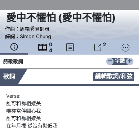
愛中不懼怕
(
愛中不懼怕
)
作曲：
周楊秀君師母
譯詞：
Simon Chung
0
2





4
−
+
字體
詩歌歌詞
編輯歌詞/和弦
歌詞
Verse:

誰可和祢相媲美

唯祢常伴關心我

誰可和祢相媲美

在年月裡 從沒有拋低我
