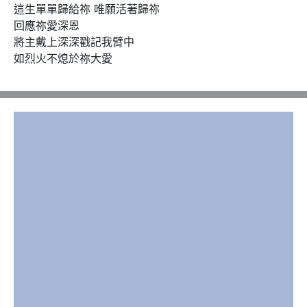
這生單單歸給祢 唯願活著歸祢

回應祢愛深恩

將主戴上深深戳記我臂中

如烈火不熄於祢大愛