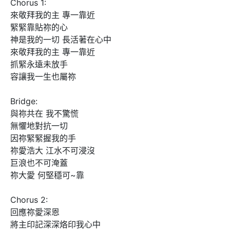
Chorus 1:

來敬拜我的主 專一靠近

緊緊靠貼祢的心

神是我的一切 長活著在心中

來敬拜我的主 專一靠近

抓緊永遠未放手

容讓我一生也屬祢

Bridge:

與祢共在 我不驚慌

無懼地對抗一切

因祢緊緊握我的手

祢愛浩大 江水不可浸沒

巨浪也不可淹蓋

祢大愛 何堅穩可~靠

Chorus 2:

回應祢愛深恩

將主印記深深烙印我心中
